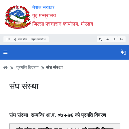
Accessibility
मुख्य
मुख्य
वेबसाइट
नेपाल सरकार
Mode
सामाग्री
नेभिगेसन
खोजमा
गृह मन्त्रालय
सुरु
पढ्नुहाेस्
पढ्नुहाेस्
जानुहोस्
जिल्ला प्रशासन कार्यालय, मोरङ्ग
गर्नुहोस्
EN
डार्क मोड
न्यून व्यान्डविथ
A-
A
A+
मेनु
प्रगति विवरण
संघ संस्था
संघ संस्था
संघ संस्था सम्बन्धि आ.व‍. ०७५-७६ काे प्रगति विवरण