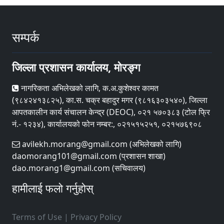
सम्पर्क
जिल्ला प्रशासन कार्यालय, मोरङ्ग
नागरिकता अभिलेखको लागि, क.अ.कुशेश्वर कामत
(९८४२४१३८२५), का.स. चक्र बहादुर मगर (९८१६३०३५४०), जिल्ला
आपतकालीन कार्य संचालन केन्द्र (DEOC), ०२१ ५७०३८३ (टोल फ्रि
नं.- १२३४), कार्यालयको फोन नम्बर:, ०२१५१५२५१, ०२१५७६९०८
avilekh.morang@gmail.com (अभिलेखको लागि)
daomorang101@gmail.com (प्रशासन शाखा)
dao.morang1@gmail.com (सचिवालय)
हामीलाई फलो गर्नुहोस्
Terms of Use
|
Privacy Policy