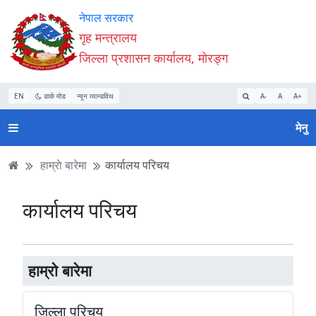
Accessibility
मुख्य
मुख्य
वेबसाइट
नेपाल सरकार
Mode
सामाग्री
नेभिगेसन
खोजमा
गृह मन्त्रालय
सुरु
पढ्नुहाेस्
पढ्नुहाेस्
जानुहोस्
जिल्ला प्रशासन कार्यालय, मोरङ्ग
गर्नुहोस्
EN
डार्क मोड
न्यून व्यान्डविथ
A-
A
A+
मेनु
हाम्राे बारेमा
कार्यालय परिचय
कार्यालय परिचय
हाम्राे बारेमा
जिल्ला परिचय