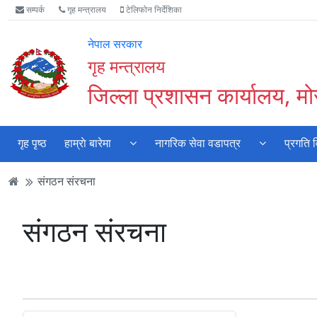
Accessibility
मुख्य
मुख्य
वेबसाइट
सम्पर्क
गृह मन्त्रालय
टेलिफोन निर्देशिका
Mode
सामाग्री
नेभिगेसन
खोजमा
सुरु
पढ्नुहाेस्
पढ्नुहाेस्
जानुहोस्
नेपाल सरकार
गर्नुहोस्
गृह मन्त्रालय
जिल्ला प्रशासन कार्यालय, मो
गृह पृष्ठ
हाम्राे बारेमा
नागरिक सेवा वडापत्र
प्रगति 
संगठन संरचना
संगठन संरचना