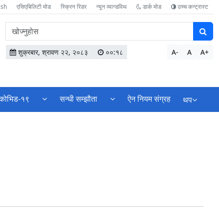
ish
एसिएबिलिटी मोड
स्क्रिन रिडर
न्यून व्यान्डविथ
डार्क मोड
उच्च कन्ट्रास्ट
वेबसाइटमा
सामग्री
खोज्नुहोस
शुक्रबार, श्रावण २२, २०८३
००:१८
A-
A
A+
कोभिड-१९
सन्धी सम्झौता
ऐन नियम संग्रह
थप