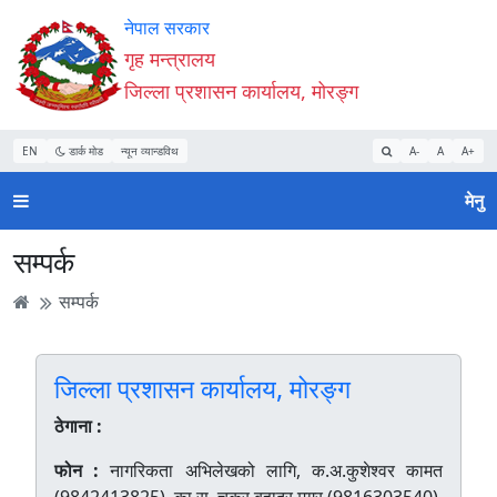
Accessibility
मुख्य
मुख्य
वेबसाइट
नेपाल सरकार
Mode
सामाग्री
नेभिगेसन
खोजमा
गृह मन्त्रालय
सुरु
पढ्नुहाेस्
पढ्नुहाेस्
जानुहोस्
जिल्ला प्रशासन कार्यालय, मोरङ्ग
गर्नुहोस्
EN
डार्क मोड
न्यून व्यान्डविथ
A-
A
A+
मेनु
सम्पर्क
सम्पर्क
जिल्ला प्रशासन कार्यालय, मोरङ्ग
ठेगाना :
फोन :
नागरिकता अभिलेखको लागि, क.अ.कुशेश्वर कामत