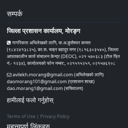
सम्पर्क
जिल्ला प्रशासन कार्यालय, मोरङ्ग
नागरिकता अभिलेखको लागि, क.अ.कुशेश्वर कामत
(९८४२४१३८२५), का.स. चक्र बहादुर मगर (९८१६३०३५४०), जिल्ला
आपतकालीन कार्य संचालन केन्द्र (DEOC), ०२१ ५७०३८३ (टोल फ्रि
नं.- १२३४), कार्यालयको फोन नम्बर:, ०२१५१५२५१, ०२१५७६९०८
avilekh.morang@gmail.com (अभिलेखको लागि)
daomorang101@gmail.com (प्रशासन शाखा)
dao.morang1@gmail.com (सचिवालय)
हामीलाई फलो गर्नुहोस्
Terms of Use
|
Privacy Policy
महत्त्वपूर्ण लिंकहरु