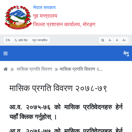
Accessibility
मुख्य
मुख्य
वेबसाइट
नेपाल सरकार
Mode
सामाग्री
नेभिगेसन
खोजमा
गृह मन्त्रालय
सुरु
पढ्नुहाेस्
पढ्नुहाेस्
जानुहोस्
जिल्ला प्रशासन कार्यालय, मोरङ्ग
गर्नुहोस्
EN
डार्क मोड
न्यून व्यान्डविथ
A-
A
A+
मेनु
मासिक प्रगति विवरण
मासिक प्रगति विवरण २...
मासिक प्रगति विवरण २०७८-७९
आ‍.व. २०७५-७६ को मासिक प्रतिवेदनहरु हेर्न
यहाँ क्लिक गर्नुहोस् ।
आ‍.व. २०७६-७७ को मासिक प्रतिवेदनहरु हेर्न