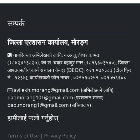
सम्पर्क
जिल्ला प्रशासन कार्यालय, मोरङ्ग
नागरिकता अभिलेखको लागि, क.अ.कुशेश्वर कामत
(९८४२४१३८२५), का.स. चक्र बहादुर मगर (९८१६३०३५४०), जिल्ला
आपतकालीन कार्य संचालन केन्द्र (DEOC), ०२१ ५७०३८३ (टोल फ्रि
नं.- १२३४), कार्यालयको फोन नम्बर:, ०२१५१५२५१, ०२१५७६९०८
avilekh.morang@gmail.com (अभिलेखको लागि)
daomorang101@gmail.com (प्रशासन शाखा)
dao.morang1@gmail.com (सचिवालय)
हामीलाई फलो गर्नुहोस्
Terms of Use
|
Privacy Policy