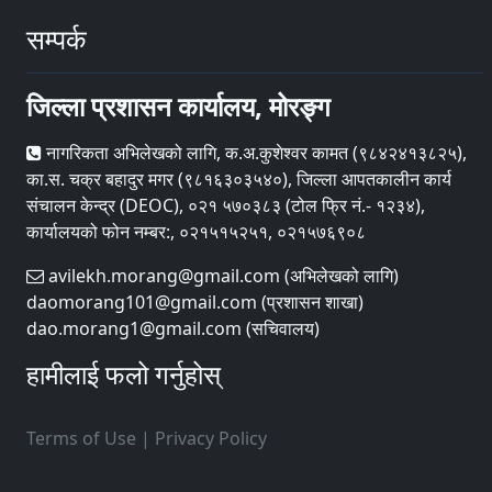
सम्पर्क
जिल्ला प्रशासन कार्यालय, मोरङ्ग
नागरिकता अभिलेखको लागि, क.अ.कुशेश्वर कामत (९८४२४१३८२५),
का.स. चक्र बहादुर मगर (९८१६३०३५४०), जिल्ला आपतकालीन कार्य
संचालन केन्द्र (DEOC), ०२१ ५७०३८३ (टोल फ्रि नं.- १२३४),
कार्यालयको फोन नम्बर:, ०२१५१५२५१, ०२१५७६९०८
avilekh.morang@gmail.com (अभिलेखको लागि)
daomorang101@gmail.com (प्रशासन शाखा)
dao.morang1@gmail.com (सचिवालय)
हामीलाई फलो गर्नुहोस्
Terms of Use
|
Privacy Policy