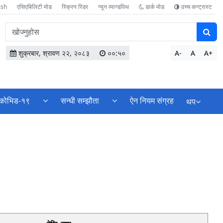
ish
एसिएबिलिटी मोड
स्क्रिन रिडर
न्यून व्यान्डविथ
डार्क मोड
उच्च कन्ट्रास्ट
वेबसाइटमा
सामग्री
खोज्नुहोस
शुक्रबार, श्रावण २२, २०८३
००:५०
A-
A
A+
कोभिड-१९
सन्धी सम्झौता
ऐन नियम संग्रह
थप