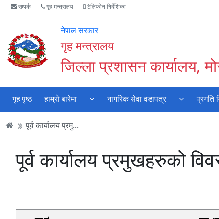
Accessibility
मुख्य
मुख्य
वेबसाइट
सम्पर्क
गृह मन्त्रालय
टेलिफोन निर्देशिका
Mode
सामाग्री
नेभिगेसन
खोजमा
सुरु
पढ्नुहाेस्
पढ्नुहाेस्
जानुहोस्
नेपाल सरकार
गर्नुहोस्
गृह मन्त्रालय
जिल्ला प्रशासन कार्यालय, मो
गृह पृष्ठ
हाम्राे बारेमा
नागरिक सेवा वडापत्र
प्रगति 
पूर्व कार्यालय प्रमु...
पूर्व कार्यालय प्रमुखहरुको वि