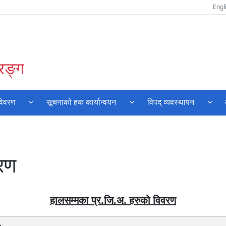
Engl
रङ्ग
विवरण
सूचनाको हक कार्यान्वयन
विपद् व्यवस्थापन
वरण
हालसम्मका प्र.जि.अ. हरुको विवरण