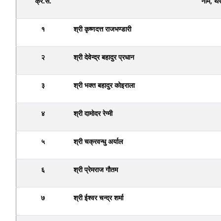
क्र.सं.
नाम, थ
१
श्री कृष्णदत्त राजभण्डारी
२
श्री देवेन्द्र बहादुर प्रधान
३
श्री भक्त बहादुर कोइराला
४
श्री दामोदर रेग्मी
५
श्री चक्रवन्धु अर्याल
६
श्री प्रेमराज गौतम
७
श्री ईश्वर चन्द्र शर्मा