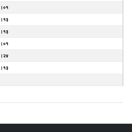
६।०१
०।१३
१।१३
९।०१
९।२४
७।१३