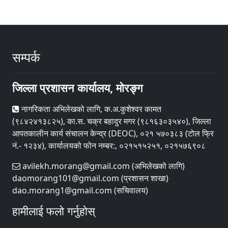
सम्पर्क
जिल्ला प्रशासन कार्यालय, मोरङ्ग
नागरिकता अभिलेखको लागि, क.अ.कुशेश्वर कामत
(९८४२४१३८२५), का.स. चक्र बहादुर मगर (९८१६३०३५४०), जिल्ला
आपतकालीन कार्य संचालन केन्द्र (DEOC), ०२१ ५७०३८३ (टोल फ्रि
नं.- १२३४), कार्यालयको फोन नम्बर:, ०२१५१५२५१, ०२१५७६९०८
avilekh.morang@gmail.com (अभिलेखको लागि)
daomorang101@gmail.com (प्रशासन शाखा)
dao.morang1@gmail.com (सचिवालय)
हामीलाई फलो गर्नुहोस्