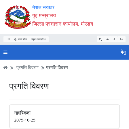
Accessibility
मुख्य
मुख्य
वेबसाइट
नेपाल सरकार
Mode
सामाग्री
नेभिगेसन
खोजमा
गृह मन्त्रालय
सुरु
पढ्नुहाेस्
पढ्नुहाेस्
जानुहोस्
जिल्ला प्रशासन कार्यालय, मोरङ्ग
गर्नुहोस्
EN
डार्क मोड
न्यून व्यान्डविथ
A-
A
A+
मेनु
प्रगति विवरण
प्रगति विवरण
प्रगति विवरण
नागरिकता
2075-10-25