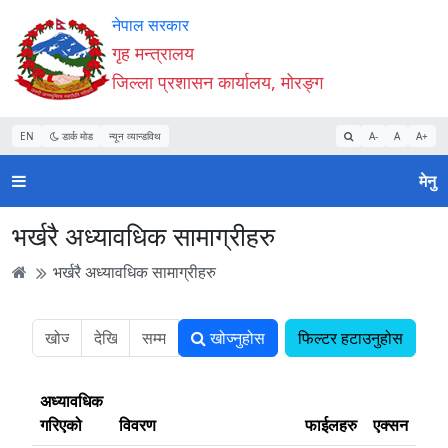
Accessibility
मुख्य
मुख्य
वेबसाइट
नेपाल सरकार
Mode
सामाग्री
नेभिगेसन
खोजमा
गृह मन्त्रालय
सुरु
पढ्नुहाेस्
पढ्नुहाेस्
जानुहोस्
जिल्ला प्रशासन कार्यालय, मोरङ्ग
गर्नुहोस्
EN
डार्क मोड
न्यून व्यान्डविथ
A-
A
A+
मेनु
भर्खरै अध्यावधिक सामाग्रीहरु
भर्खरै अध्यावधिक सामाग्रीहरु
खोज्नुहोस
फिल्टर हटाउनुहोस
अध्यावधिक
गरिएको
विवरण
फाईलहरु
एक्सन