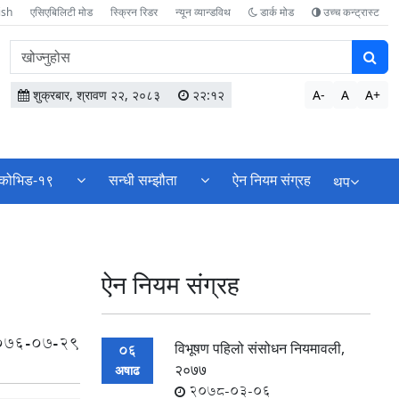
ish
एसिएबिलिटी मोड
स्क्रिन रिडर
न्यून व्यान्डविथ
डार्क मोड
उच्च कन्ट्रास्ट
वेबसाइटमा
सामग्री
खोज्नुहोस
शुक्रबार, श्रावण २२, २०८३
२२:१२
A-
A
A+
कोभिड-१९
सन्धी सम्झौता
ऐन नियम संग्रह
थप
ऐन नियम संग्रह
076-07-29
विभूषण पहिलो संसोधन नियमावली,
06
२०७७
अषाढ
2078-03-06