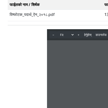
फाईलको नाम / शिर्षक
फ
विष्फोटक_पदार्थ_ऐन_२०१८.pdf
1