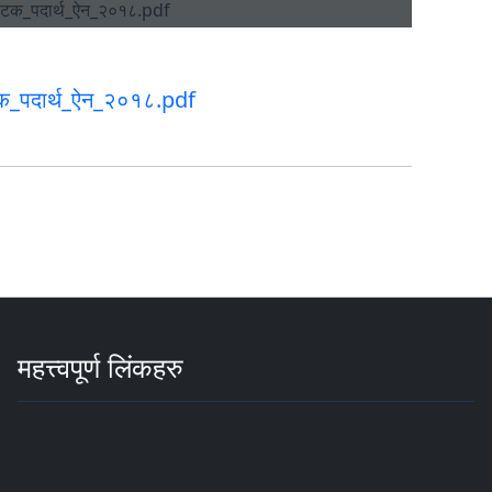
टक_पदार्थ_ऐन_२०१८.pdf
महत्त्वपूर्ण लिंकहरु