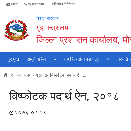
Accessibility
मुख्य
मुख्य
वेबसाइट
सम्पर्क
गृह मन्त्रालय
टेलिफोन निर्देशिका
Mode
सामाग्री
नेभिगेसन
खोजमा
सुरु
पढ्नुहाेस्
पढ्नुहाेस्
जानुहोस्
नेपाल सरकार
गर्नुहोस्
गृह मन्त्रालय
जिल्ला प्रशासन कार्यालय, मो
गृह पृष्ठ
हाम्राे बारेमा
नागरिक सेवा वडापत्र
प्रगति 
ऐन नियम संग्रह
विष्फोटक पदार्थ ऐन,...
विष्फोटक पदार्थ ऐन, २०१८
2076-07-29