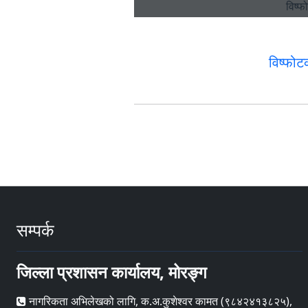
विष्फो
सम्पर्क
जिल्ला प्रशासन कार्यालय, मोरङ्ग
नागरिकता अभिलेखको लागि, क.अ.कुशेश्वर कामत (९८४२४१३८२५),