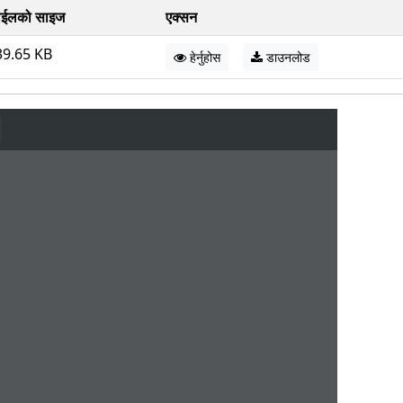
ाईलको साइज
एक्सन
39.65 KB
हेर्नुहोस
डाउनलोड