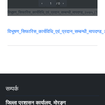
विभूषण_सिफारिस_कार्यविधि_एवं_प्रदान_सम्बन्धी_मापदण्
सम्पर्क
जिल्ला प्रशासन कार्यालय, मोरङ्ग