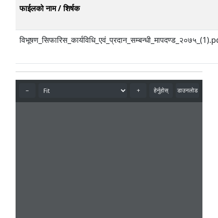
फाईलको नाम / शिर्षक
विभूषण_सिफारिस_कार्यविधि_एवं_प्रदान_सम्बन्धी_मापदण्ड_२०७५_(1).p