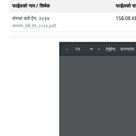
फाईलको नाम / शिर्षक
फाईलको स
संस्था दर्ता ऐन, २०३४
158.08 K
संस्थान_दर्ता_ऐन_२०३४.pdf