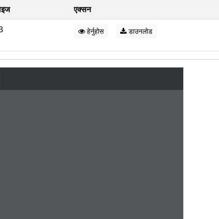
ाइज
एक्सन
B
हेर्नुहोस
डाउनलोड