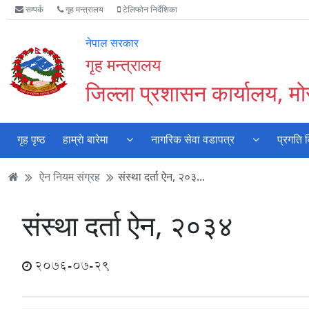
Accessibility
मुख्य
मुख्य
वेबसाइट
सम्पर्क
गृह मन्त्रालय
टेलिफोन निर्देशिका
Mode
सामाग्री
नेभिगेसन
खोजमा
सुरु
पढ्नुहाेस्
पढ्नुहाेस्
जानुहोस्
नेपाल सरकार
गर्नुहोस्
गृह मन्त्रालय
जिल्ला प्रशासन कार्यालय, मो
गृह पृष्ठ
हाम्राे बारेमा
नागरिक सेवा वडापत्र
प्रगति 
ऐन नियम संग्रह
संस्था दर्ता ऐन, २०३...
संस्था दर्ता ऐन, २०३४
2076-07-29