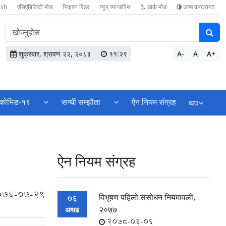
ish
एसिएबिलिटी मोड
स्क्रिन रिडर
न्यून व्यान्डविथ
डार्क मोड
उच्च कन्ट्रास्ट
वेबसाइटमा
सामग्री
खोज्नुहोस
शुक्रबार, श्रावण २२, २०८३
११:२९
A-
A
A+
कोभिड-१९
सन्धी सम्झौता
ऐन नियम संग्रह
थप
ऐन नियम संग्रह
076-07-29
विभूषण पहिलो संसोधन नियमावली,
06
२०७७
अषाढ
2078-03-06