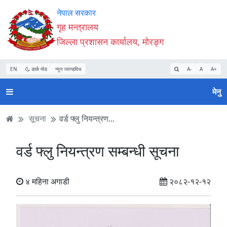
Accessibility
मुख्य
मुख्य
वेबसाइट
नेपाल सरकार
Mode
सामाग्री
नेभिगेसन
खोजमा
गृह मन्त्रालय
सुरु
पढ्नुहाेस्
पढ्नुहाेस्
जानुहोस्
जिल्ला प्रशासन कार्यालय, मोरङ्ग
गर्नुहोस्
EN
डार्क मोड
न्यून व्यान्डविथ
A-
A
A+
मेनु
सूचना
वर्ड फ्लु नियन्त्रण...
वर्ड फ्लु नियन्त्रण सम्बन्धी सूचना
४ महिना अगाडी
२०८२-१२-१२