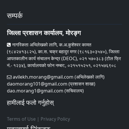
सम्पर्क
जिल्ला प्रशासन कार्यालय, मोरङ्ग
नागरिकता अभिलेखको लागि, क.अ.कुशेश्वर कामत
(९८४२४१३८२५), का.स. चक्र बहादुर मगर (९८१६३०३५४०), जिल्ला
आपतकालीन कार्य संचालन केन्द्र (DEOC), ०२१ ५७०३८३ (टोल फ्रि
नं.- १२३४), कार्यालयको फोन नम्बर:, ०२१५१५२५१, ०२१५७६९०८
avilekh.morang@gmail.com (अभिलेखको लागि)
daomorang101@gmail.com (प्रशासन शाखा)
dao.morang1@gmail.com (सचिवालय)
हामीलाई फलो गर्नुहोस्
Terms of Use
|
Privacy Policy
महत्त्वपूर्ण लिंकहरु