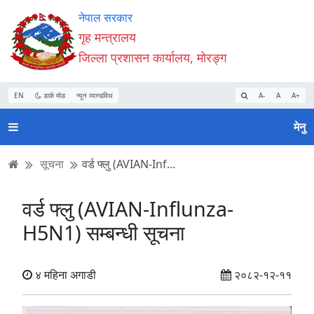
Accessibility
मुख्य
मुख्य
वेबसाइट
नेपाल सरकार
Mode
सामाग्री
नेभिगेसन
खोजमा
गृह मन्त्रालय
सुरु
पढ्नुहाेस्
पढ्नुहाेस्
जानुहोस्
जिल्ला प्रशासन कार्यालय, मोरङ्ग
गर्नुहोस्
EN
डार्क मोड
न्यून व्यान्डविथ
A-
A
A+
मेनु
सूचना
वर्ड फ्लु (AVIAN-Inf...
वर्ड फ्लु (AVIAN-Influnza-
H5N1) सम्बन्धी सूचना
४ महिना अगाडी
२०८२-१२-११