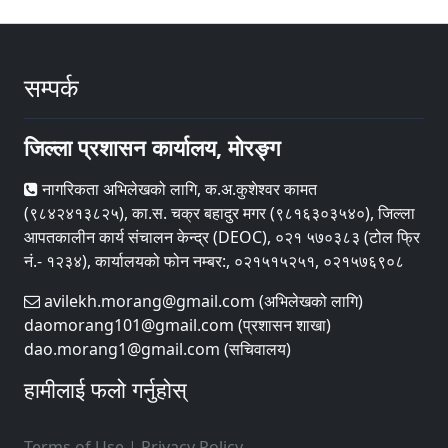
सम्पर्क
जिल्ला प्रशासन कार्यालय, मोरङ्ग
नागरिकता अभिलेखको लागि, क.अ.कुशेश्वर कामत
(९८४२४१३८२५), का.स. चक्र बहादुर मगर (९८१६३०३५४०), जिल्ला
आपतकालीन कार्य संचालन केन्द्र (DEOC), ०२१ ५७०३८३ (टोल फ्रि
नं.- १२३४), कार्यालयको फोन नम्बर:, ०२१५१५२५१, ०२१५७६९०८
avilekh.morang@gmail.com (अभिलेखको लागि)
daomorang101@gmail.com (प्रशासन शाखा)
dao.morang1@gmail.com (सचिवालय)
हामीलाई फलो गर्नुहोस्
Terms of Use
|
Privacy Policy