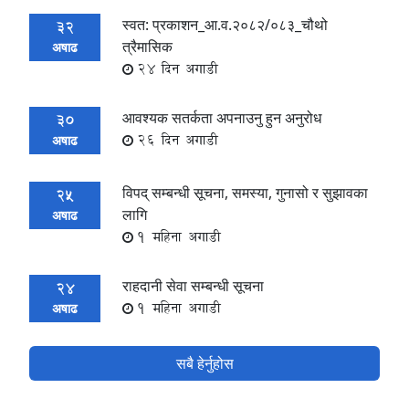
स्वत: प्रकाशन_आ.व.२०८२/०८३_चौथो
32
त्रैमासिक
अषाढ
24 दिन अगाडी
आवश्यक सतर्कता अपनाउनु हुन अनुरोध
30
26 दिन अगाडी
अषाढ
विपद् सम्बन्धी सूचना, समस्या, गुनासो र सुझावका
25
लागि
अषाढ
1 महिना अगाडी
राहदानी सेवा सम्बन्धी सूचना
24
1 महिना अगाडी
अषाढ
सबै हेर्नुहोस