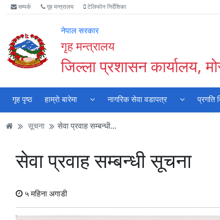
Accessibility
मुख्य
मुख्य
वेबसाइट
सम्पर्क
गृह मन्त्रालय
टेलिफोन निर्देशिका
Mode
सामाग्री
नेभिगेसन
खोजमा
सुरु
पढ्नुहाेस्
पढ्नुहाेस्
जानुहोस्
नेपाल सरकार
गर्नुहोस्
गृह मन्त्रालय
जिल्ला प्रशासन कार्यालय, मो
गृह पृष्ठ
हाम्राे बारेमा
नागरिक सेवा वडापत्र
प्रगति 
सूचना
सेवा प्रवाह सम्बन्धी...
सेवा प्रवाह सम्बन्धी सूचना
५ महिना अगाडी