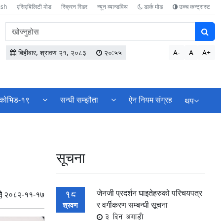
ish
एसिएबिलिटी मोड
स्क्रिन रिडर
न्यून व्यान्डविथ
डार्क मोड
उच्च कन्ट्रास्ट
वेबसाइटमा
सामग्री
खोज्नुहोस
बिहीबार, श्रावण २१, २०८३
२०:५५
A-
A
A+
कोभिड-१९
सन्धी सम्झौता
ऐन नियम संग्रह
थप
सूचना
जेनजी प्रदर्शन घाइतेहरुको परिचयपत्र
18
२०८२-११-१७
र वर्गीकरण सम्बन्धी सूचना
श्रवण
3 दिन अगाडी