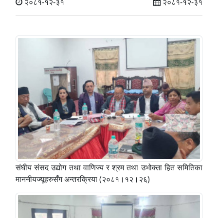
२०८१-१२-३१
२०८१-१२-३१
संघीय संसद उद्योग तथा वाणिज्य र श्रम तथा उभोक्ता हित समितिका
माननीयज्यूहरुसँग अन्तरक्रिया (२०८१।१२।२६)