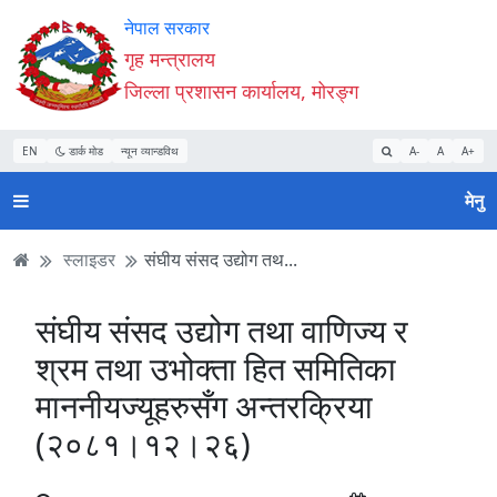
Accessibility
मुख्य
मुख्य
वेबसाइट
नेपाल सरकार
Mode
सामाग्री
नेभिगेसन
खोजमा
गृह मन्त्रालय
सुरु
पढ्नुहाेस्
पढ्नुहाेस्
जानुहोस्
जिल्ला प्रशासन कार्यालय, मोरङ्ग
गर्नुहोस्
EN
डार्क मोड
न्यून व्यान्डविथ
A-
A
A+
मेनु
स्लाइडर
संघीय संसद उद्योग तथ...
संघीय संसद उद्योग तथा वाणिज्य र
श्रम तथा उभोक्ता हित समितिका
माननीयज्यूहरुसँग अन्तरक्रिया
(२०८१।१२।२६)