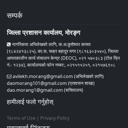
सम्पर्क
जिल्ला प्रशासन कार्यालय, मोरङ्ग
नागरिकता अभिलेखको लागि, क.अ.कुशेश्वर कामत
(९८४२४१३८२५), का.स. चक्र बहादुर मगर (९८१६३०३५४०), जिल्ला
आपतकालीन कार्य संचालन केन्द्र (DEOC), ०२१ ५७०३८३ (टोल फ्रि
नं.- १२३४), कार्यालयको फोन नम्बर:, ०२१५१५२५१, ०२१५७६९०८
avilekh.morang@gmail.com (अभिलेखको लागि)
daomorang101@gmail.com (प्रशासन शाखा)
dao.morang1@gmail.com (सचिवालय)
हामीलाई फलो गर्नुहोस्
Terms of Use
|
Privacy Policy