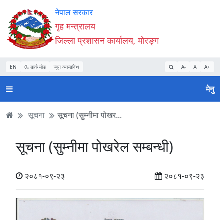
Accessibility
मुख्य
मुख्य
वेबसाइट
नेपाल सरकार
Mode
सामाग्री
नेभिगेसन
खोजमा
गृह मन्त्रालय
सुरु
पढ्नुहाेस्
पढ्नुहाेस्
जानुहोस्
जिल्ला प्रशासन कार्यालय, मोरङ्ग
गर्नुहोस्
EN
डार्क मोड
न्यून व्यान्डविथ
A-
A
A+
मेनु
सूचना
सूचना (सुम्नीमा पोखर...
सूचना (सुम्नीमा पोखरेल सम्बन्धी)
२०८१-०९-२३
२०८१-०९-२३