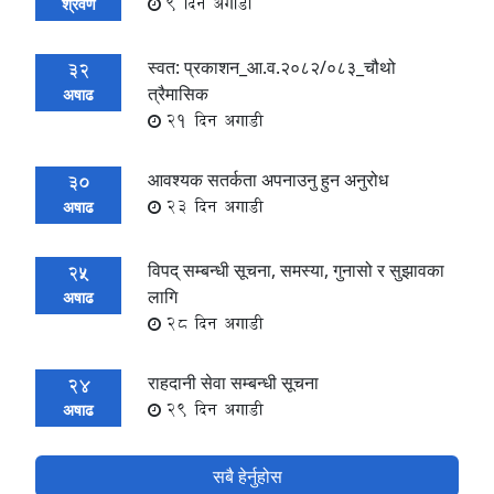
9 दिन अगाडी
श्रवण
स्वत: प्रकाशन_आ.व.२०८२/०८३_चौथो
32
त्रैमासिक
अषाढ
21 दिन अगाडी
आवश्यक सतर्कता अपनाउनु हुन अनुरोध
30
23 दिन अगाडी
अषाढ
विपद् सम्बन्धी सूचना, समस्या, गुनासो र सुझावका
25
लागि
अषाढ
28 दिन अगाडी
राहदानी सेवा सम्बन्धी सूचना
24
29 दिन अगाडी
अषाढ
सबै हेर्नुहोस