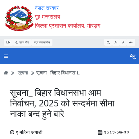
Accessibility
मुख्य
मुख्य
वेबसाइट
नेपाल सरकार
Mode
सामाग्री
नेभिगेसन
खोजमा
गृह मन्त्रालय
सुरु
पढ्नुहाेस्
पढ्नुहाेस्
जानुहोस्
जिल्ला प्रशासन कार्यालय, मोरङ्ग
गर्नुहोस्
EN
डार्क मोड
न्यून व्यान्डविथ
A-
A
A+
मेनु
सूचना
सूचना_ बिहार विधानसभ...
सूचना_ बिहार विधानसभा आम
निर्वाचन, 2025 को सन्दर्भमा सीमा
नाका बन्द हुने बारे
९ महिना अगाडी
२०८२-०७-२२