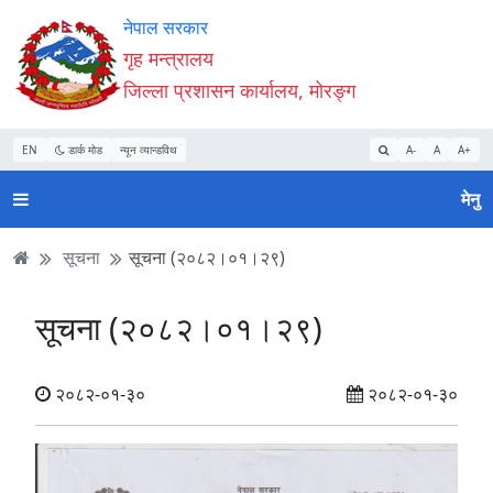
Accessibility
मुख्य
मुख्य
वेबसाइट
नेपाल सरकार
Mode
सामाग्री
नेभिगेसन
खोजमा
गृह मन्त्रालय
सुरु
पढ्नुहाेस्
पढ्नुहाेस्
जानुहोस्
जिल्ला प्रशासन कार्यालय, मोरङ्ग
गर्नुहोस्
EN
डार्क मोड
न्यून व्यान्डविथ
A-
A
A+
मेनु
सूचना
सूचना (२०८२।०१।२९)
सूचना (२०८२।०१।२९)
२०८२-०१-३०
२०८२-०१-३०