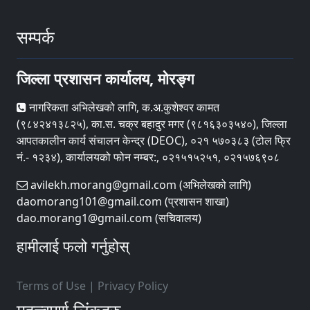
सम्पर्क
जिल्ला प्रशासन कार्यालय, मोरङ्ग
नागरिकता अभिलेखको लागि, क.अ.कुशेश्वर कामत
(९८४२४१३८२५), का.स. चक्र बहादुर मगर (९८१६३०३५४०), जिल्ला
आपतकालीन कार्य संचालन केन्द्र (DEOC), ०२१ ५७०३८३ (टोल फ्रि
नं.- १२३४), कार्यालयको फोन नम्बर:, ०२१५१५२५१, ०२१५७६९०८
avilekh.morang@gmail.com (अभिलेखको लागि)
daomorang101@gmail.com (प्रशासन शाखा)
dao.morang1@gmail.com (सचिवालय)
हामीलाई फलो गर्नुहोस्
Terms of Use
|
Privacy Policy