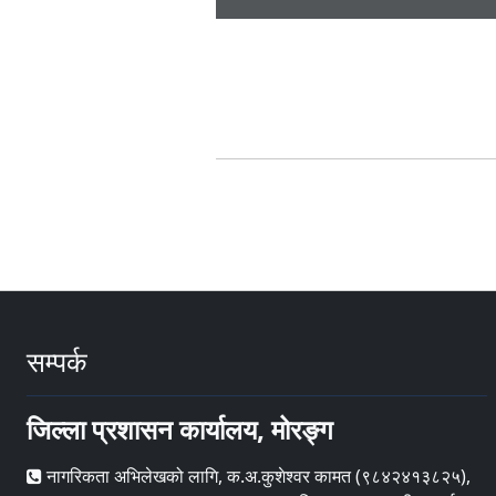
सम्पर्क
जिल्ला प्रशासन कार्यालय, मोरङ्ग
नागरिकता अभिलेखको लागि, क.अ.कुशेश्वर कामत (९८४२४१३८२५),