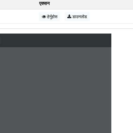
एक्सन
हेर्नुहोस
डाउनलोड