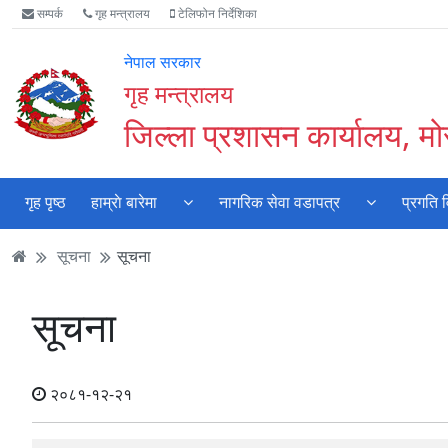
Accessibility
मुख्य
मुख्य
वेबसाइट
सम्पर्क
गृह मन्त्रालय
टेलिफोन निर्देशिका
Mode
सामाग्री
नेभिगेसन
खोजमा
सुरु
पढ्नुहाेस्
पढ्नुहाेस्
जानुहोस्
नेपाल सरकार
गर्नुहोस्
गृह मन्त्रालय
जिल्ला प्रशासन कार्यालय, मो
गृह पृष्ठ
हाम्राे बारेमा
नागरिक सेवा वडापत्र
प्रगति 
सूचना
सूचना
सूचना
२०८१-१२-२१