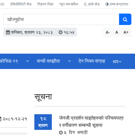
ish
एसिएबिलिटी मोड
स्क्रिन रिडर
न्यून व्यान्डविथ
डार्क मोड
उच्च कन्ट्रास्ट
वेबसाइटमा
सामग्री
खोज्नुहोस
शनिबार, श्रावण २३, २०८३
१६:५४
A-
A
A+
कोभिड-१९
सन्धी सम्झौता
ऐन नियम संग्रह
थप
सूचना
जेनजी प्रदर्शन घाइतेहरुको परिचयपत्र
18
२०८१-१२-२१
र वर्गीकरण सम्बन्धी सूचना
श्रवण
5 दिन अगाडी