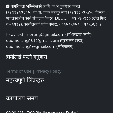
नागरिकता अभिलेखको लागि, क.अ.कुशेश्वर कामत
(९८४२४१३८२५), का.स. चक्र बहादुर मगर (९८१६३०३५४०), जिल्ला
आपतकालीन कार्य संचालन केन्द्र (DEOC), ०२१ ५७०३८३ (टोल फ्रि
नं.- १२३४), कार्यालयको फोन नम्बर:, ०२१५१५२५१, ०२१५७६९०८
avilekh.morang@gmail.com (अभिलेखको लागि)
daomorang101@gmail.com (प्रशासन शाखा)
dao.morang1@gmail.com (सचिवालय)
हामीलाई फलो गर्नुहोस्
Terms of Use
|
Privacy Policy
महत्त्वपूर्ण लिंकहरु
कार्यालय समय
09:00 AM - 5:00 PM (Monday to Friday)