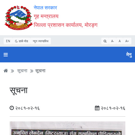
Accessibility
मुख्य
मुख्य
वेबसाइट
नेपाल सरकार
Mode
सामाग्री
नेभिगेसन
खोजमा
गृह मन्त्रालय
सुरु
पढ्नुहाेस्
पढ्नुहाेस्
जानुहोस्
जिल्ला प्रशासन कार्यालय, मोरङ्ग
गर्नुहोस्
EN
डार्क मोड
न्यून व्यान्डविथ
A-
A
A+
मेनु
सूचना
सूचना
सूचना
२०८१-०२-१६
२०८१-०२-१६