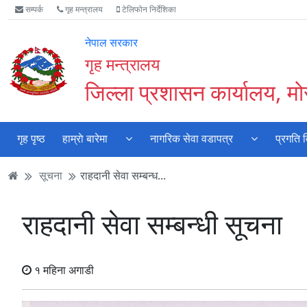
Accessibility
मुख्य
मुख्य
वेबसाइट
सम्पर्क
गृह मन्त्रालय
टेलिफोन निर्देशिका
Mode
सामाग्री
नेभिगेसन
खोजमा
सुरु
पढ्नुहाेस्
पढ्नुहाेस्
जानुहोस्
नेपाल सरकार
गर्नुहोस्
गृह मन्त्रालय
जिल्ला प्रशासन कार्यालय, मो
गृह पृष्ठ
हाम्राे बारेमा
नागरिक सेवा वडापत्र
प्रगति 
सूचना
राहदानी सेवा सम्बन्ध...
राहदानी सेवा सम्बन्धी सूचना
१ महिना अगाडी