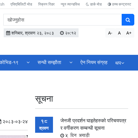
ish
एसिएबिलिटी मोड
स्क्रिन रिडर
न्यून व्यान्डविथ
डार्क मोड
उच्च कन्ट्रास्ट
वेबसाइटमा
सामग्री
खोज्नुहोस
शनिबार, श्रावण २३, २०८३
२०:१२
A-
A
A+
कोभिड-१९
सन्धी सम्झौता
ऐन नियम संग्रह
थप
सूचना
जेनजी प्रदर्शन घाइतेहरुको परिचयपत्र
18
२०८३-०३-२४
र वर्गीकरण सम्बन्धी सूचना
श्रवण
5 दिन अगाडी