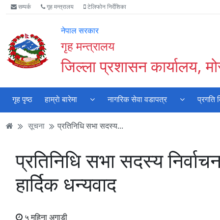
Accessibility
मुख्य
मुख्य
वेबसाइट
सम्पर्क
गृह मन्त्रालय
टेलिफोन निर्देशिका
Mode
सामाग्री
नेभिगेसन
खोजमा
सुरु
पढ्नुहाेस्
पढ्नुहाेस्
जानुहोस्
नेपाल सरकार
गर्नुहोस्
गृह मन्त्रालय
जिल्ला प्रशासन कार्यालय, मो
गृह पृष्ठ
हाम्राे बारेमा
नागरिक सेवा वडापत्र
प्रगति 
सूचना
प्रतिनिधि सभा सदस्य...
प्रतिनिधि सभा सदस्य निर्वा
हार्दिक धन्यवाद
५ महिना अगाडी