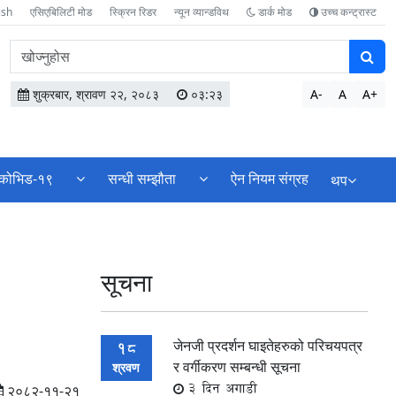
ish
एसिएबिलिटी मोड
स्क्रिन रिडर
न्यून व्यान्डविथ
डार्क मोड
उच्च कन्ट्रास्ट
वेबसाइटमा
सामग्री
खोज्नुहोस
शुक्रबार, श्रावण २२, २०८३
०३:२३
A-
A
A+
कोभिड-१९
सन्धी सम्झौता
ऐन नियम संग्रह
थप
सूचना
जेनजी प्रदर्शन घाइतेहरुको परिचयपत्र
18
र वर्गीकरण सम्बन्धी सूचना
श्रवण
3 दिन अगाडी
२०८२-११-२१