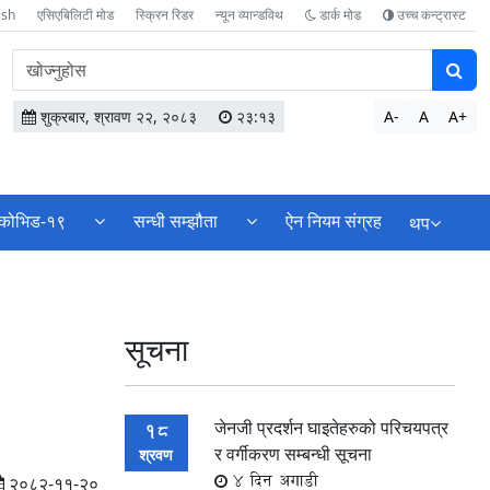
ish
एसिएबिलिटी मोड
स्क्रिन रिडर
न्यून व्यान्डविथ
डार्क मोड
उच्च कन्ट्रास्ट
वेबसाइटमा
सामग्री
खोज्नुहोस
शुक्रबार, श्रावण २२, २०८३
२३:१३
A-
A
A+
कोभिड-१९
सन्धी सम्झौता
ऐन नियम संग्रह
थप
सूचना
जेनजी प्रदर्शन घाइतेहरुको परिचयपत्र
18
र वर्गीकरण सम्बन्धी सूचना
श्रवण
4 दिन अगाडी
२०८२-११-२०