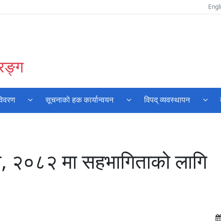
Engl
रङ्ग
विवरण
सूचनाको हक कार्यान्वयन
विपद् व्यवस्थापन
चन, २०८२ मा सहभागिताको लागि