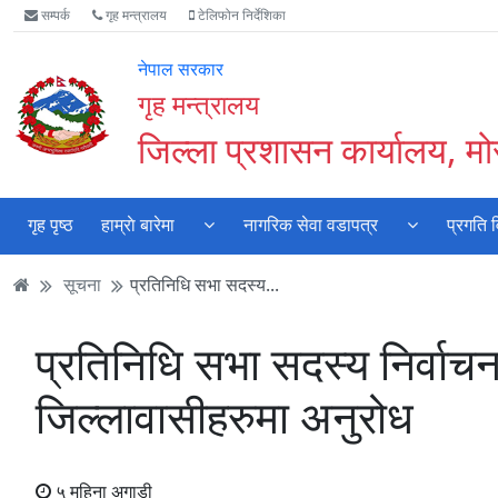
Accessibility
मुख्य
मुख्य
वेबसाइट
सम्पर्क
गृह मन्त्रालय
टेलिफोन निर्देशिका
Mode
सामाग्री
नेभिगेसन
खोजमा
सुरु
पढ्नुहाेस्
पढ्नुहाेस्
जानुहोस्
नेपाल सरकार
गर्नुहोस्
गृह मन्त्रालय
जिल्ला प्रशासन कार्यालय, मो
गृह पृष्ठ
हाम्राे बारेमा
नागरिक सेवा वडापत्र
प्रगति 
सूचना
प्रतिनिधि सभा सदस्य...
प्रतिनिधि सभा सदस्य निर्वा
जिल्लावासीहरुमा अनुरोध
५ महिना अगाडी