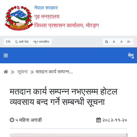
Accessibility
मुख्य
मुख्य
वेबसाइट
नेपाल सरकार
Mode
सामाग्री
नेभिगेसन
खोजमा
गृह मन्त्रालय
सुरु
पढ्नुहाेस्
पढ्नुहाेस्
जानुहोस्
जिल्ला प्रशासन कार्यालय, मोरङ्ग
गर्नुहोस्
EN
डार्क मोड
न्यून व्यान्डविथ
A-
A
A+
मेनु
सूचना
मतदान कार्य सम्पन्न...
मतदान कार्य सम्पन्न नभएसम्म होटल
व्यवसाय बन्द गर्ने सम्बन्धी सूचना
५ महिना अगाडी
२०८२-११-२०