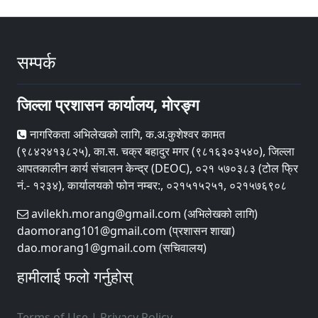
सम्पर्क
जिल्ला प्रशासन कार्यालय, मोरङ्ग
नागरिकता अभिलेखको लागि, क.अ.कुशेश्वर कामत
(९८४२४१३८२५), का.स. चक्र बहादुर मगर (९८१६३०३५४०), जिल्ला
आपतकालीन कार्य संचालन केन्द्र (DEOC), ०२१ ५७०३८३ (टोल फ्रि
नं.- १२३४), कार्यालयको फोन नम्बर:, ०२१५१५२५१, ०२१५७६९०८
avilekh.morang@gmail.com (अभिलेखको लागि)
daomorang101@gmail.com (प्रशासन शाखा)
dao.morang1@gmail.com (सचिवालय)
हामीलाई फलो गर्नुहोस्
Terms of Use
|
Privacy Policy