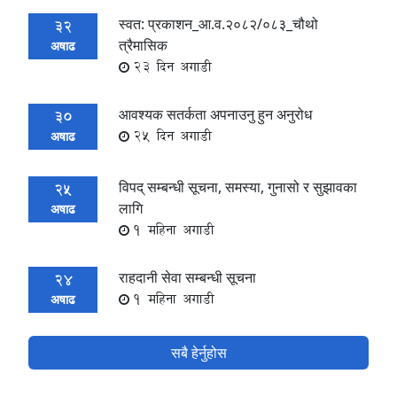
स्वत: प्रकाशन_आ.व.२०८२/०८३_चौथो
32
त्रैमासिक
अषाढ
23 दिन अगाडी
आवश्यक सतर्कता अपनाउनु हुन अनुरोध
30
25 दिन अगाडी
अषाढ
विपद् सम्बन्धी सूचना, समस्या, गुनासो र सुझावका
25
लागि
अषाढ
1 महिना अगाडी
राहदानी सेवा सम्बन्धी सूचना
24
1 महिना अगाडी
अषाढ
सबै हेर्नुहोस