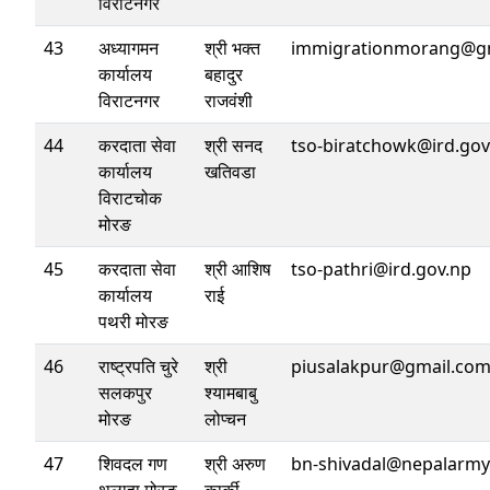
विराटनगर
43
अध्यागमन
श्री भक्त
immigrationmorang@g
कार्यालय
बहादुर
विराटनगर
राजवंशी
44
करदाता सेवा
श्री सनद
tso-biratchowk@ird.gov
कार्यालय
खतिवडा
विराटचोक
मोरङ
45
करदाता सेवा
श्री आशिष
tso-pathri@ird.gov.np
कार्यालय
राई
पथरी मोरङ
46
राष्ट्रपति चुरे
श्री
piusalakpur@gmail.co
सलकपुर
श्यामबाबु
मोरङ
लोप्चन
47
शिवदल गण
श्री अरुण
bn-shivadal@nepalarmy