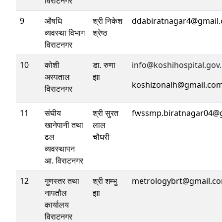
विराटनगर
9
औषधि
श्री निकेश
ddabiratnagar4@gmail
व्यवस्था विभाग
श्रेष्ठ
विराटनगर
10
कोशी
डा. रुणा
info@koshihospital.gov
अस्पताल
झा
koshizonalh@gmail.co
विराटनगर
11
संघीय
श्री सुरत
fwssmp.biratnagar04@
खानेपानी तथा
लाल
ढल
चौधरी
व्यवस्थापन
आ. विराटनगर
12
गुणस्तर तथा
श्री शम्भु
metrologybrt@gmail.c
नापतौल
झा
कार्यालय
विराटनगर