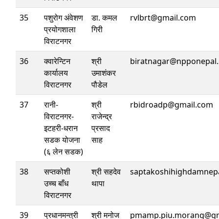
35
पशुरोग अंवेशण
डा. कमल
rvlbrt@gmail.com
प्रयोगशाला
गिरी
विराटनगर
36
क्वारेन्टिन
श्री
biratnagar@npponepal.
कार्यालय
उमाशंकर
विराटनगर
पौडेल
37
रानी-
श्री
rbidroadp@gmail.com
विराटनगर-
राजेन्द्र
इटहरी-धरान
प्रसाद
सडक योजना
साह
(६ लेन सडक)
38
सप्तकोशी
श्री सहदेव
saptakoshihighdamnep
उच्च बाँध
थापा
विराटनगर
39
प्रधानमन्त्री
श्री मनोज
pmamp.piu.morang@gm