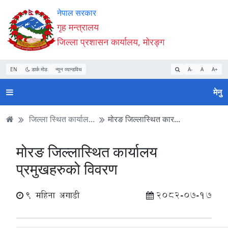
Accessibility
मुख्य
मुख्य
वेबसाइट
नेपाल सरकार
Mode
सामाग्री
नेभिगेसन
खोजमा
गृह मन्त्रालय
सुरु
पढ्नुहाेस्
पढ्नुहाेस्
जानुहोस्
जिल्ला प्रशासन कार्यालय, मोरङ्ग
गर्नुहोस्
EN
डार्क मोड
न्यून व्यान्डविथ
A-
A
A+
मेनु
जिल्ला स्थित कार्याल...
मोरङ जिल्लास्थित कार...
मोरङ जिल्लास्थित कार्यालय
प्रमुखहरुको विवरण
9 महिना अगाडी
2082-07-17