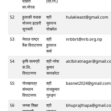
प्रहरी
(प्र.नि.)
का.मोरङ
52
हुलाकी सडक
श्री
hulakieast@gmail.com
योजना इटहरी
युवराज
सुनसरी
पोखरेल
53
नेपाल राष्ट्र
श्री
nrbbrt@nrb.org.np
वैंक विराटनगर
हुतराज
शर्मा
54
कृषि सामग्री
श्री नरेश
aiclbiratnagar@gmail.
कं.लि.
कुमार
विराटनगर
सापकोटा
55
गोरखापत्र
श्री
basnet2024@gmail.com
संस्थान
राजकुमार
विराटनगर
गुरुङ्ग
56
जनक शिक्षा
श्री
bhuprajthapa@gmail.c