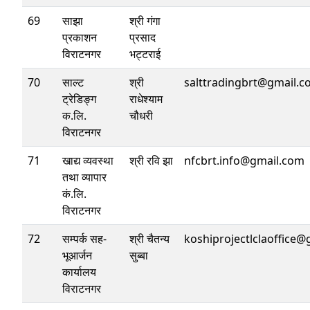
69
साझा
श्री गंगा
प्रकाशन
प्रसाद
विराटनगर
भट्टराई
70
साल्ट
श्री
salttradingbrt@gmail.
ट्रेडिङ्ग
राधेश्याम
क.लि.
चौधरी
विराटनगर
71
खाद्य व्यवस्था
श्री रवि झा
nfcbrt.info@gmail.com
तथा व्यापार
कं.लि.
विराटनगर
72
सम्पर्क सह-
श्री चैतन्य
koshiprojectlclaoffice
भूआर्जन
सुब्बा
कार्यालय
विराटनगर