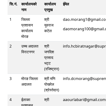
सि.नं.
कार्यालयको
कार्यालय
ईमेल
नाम
प्रमुख
1
जिल्ला
श्री
dao.morang1@gmail.c
प्रशासन
युवराज
daomorang100@gmail.
कार्यालय
कटेल
मोरङ
2
उच्च अदालत
श्री
info.hcbiratnagar@sup
विराटनगर
जगदिश
प्रसाद
भट्ट
(रजिष्ट्रार)
3
मोरङ जिल्ला
श्री मणि
info.dcmorang@suprem
अदालत
पोखरेल
(श्रेस्तेदार)
4
ईलाका
श्री
aaourlabari@gmail.com
प्रशासन