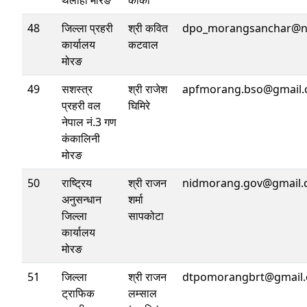
थलाहा मोरङ
कार्की
48
जिल्ला प्रहरी
श्री कवित
dpo_morangsanchar@ne
कार्यालय
कटवाल
मोरङ
49
सशस्त्र
श्री राजेश
apfmorang.bso@gmail
प्रहरी वल
घिमिरे
नेपाल नं.3 गण
कंकालिनी
मोरङ
50
राष्ट्रिय
श्री राजन
nidmorang.gov@gmail
अनुसन्धान
शर्मा
जिल्ला
सापकोटा
कार्यालय
मोरङ
51
जिल्ला
श्री राजन
dtpomorangbrt@gmail
ट्राफिक
लम्साल