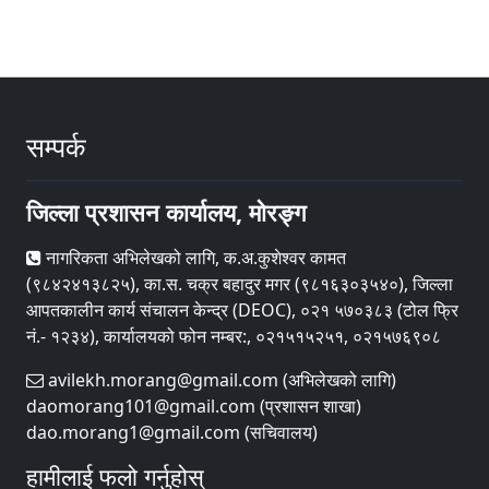
सम्पर्क
जिल्ला प्रशासन कार्यालय, मोरङ्ग
नागरिकता अभिलेखको लागि, क.अ.कुशेश्वर कामत
(९८४२४१३८२५), का.स. चक्र बहादुर मगर (९८१६३०३५४०), जिल्ला
आपतकालीन कार्य संचालन केन्द्र (DEOC), ०२१ ५७०३८३ (टोल फ्रि
नं.- १२३४), कार्यालयको फोन नम्बर:, ०२१५१५२५१, ०२१५७६९०८
avilekh.morang@gmail.com (अभिलेखको लागि)
daomorang101@gmail.com (प्रशासन शाखा)
dao.morang1@gmail.com (सचिवालय)
हामीलाई फलो गर्नुहोस्