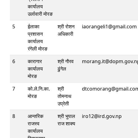
कार्यालय
उर्लावारी मोरङ
5
ईलाका
श्री रोशन
iaorangeli1@gmail.com
प्रशासन
अधिकारी
कार्यालय
रंगेली मोरङ
6
कारागार
श्री गौरव
morang.it@dopm.gov.n
कार्यालय
ढुंगेल
मोरङ
7
को.ले.नि.का.
श्री
dtcomorang@gmail.co
मोरङ
तोमनाथ
उप्रेती
8
आन्तरिक
श्री भुपाल
iro12@ird.gov.np
राजस्व
राज शाक्य
कार्यालय