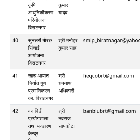
कृषि
कुमार
आधुनिकीकरण
यादव
परियोजना
विराटनगर
40
सुनसरी मोरङ
श्री मनोहर
smip_biratnagar@yaho
सिंचाई
कुमार साह
आयोजना
विराटनगर
41
खाद्य आयात
श्री
fieqcobrt@gmail.com
निर्यात गुण
धननाथ
प्रमाणिकरण
अधिकारी
का. विराटनगर
42
वन विउँ
श्री
banbiubrt@gmail.com
प्रयोगशाला
नवराज
तथा भण्डारण
सापकोटा
केन्द्र