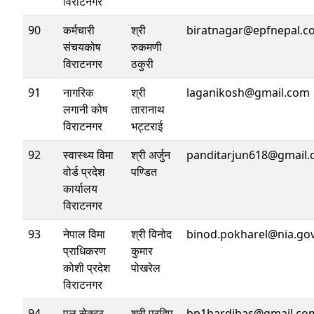
विराटनगर
90
कर्मचारी
श्री
biratnagar@epfnepal.c
संचयकोष
रुकमणी
विराटनगर
ठकुरी
91
नागरिक
श्री
laganikosh@gmail.com
लगानी कोष
तारानाथ
विराटनगर
भट्टराई
92
स्वास्थ्य विमा
श्री अर्जुन
panditarjun618@gmail
वोर्ड प्रदेश
पण्डित
कार्यालय
विराटनगर
93
नेपाल विमा
श्री विनोद
binod.pokharel@nia.go
प्राधिकरण
कुमार
कोशी प्रदेश
पोखरेल
विराटनगर
94
पुल सेक्टर
श्री प्रदिप
bp1bardibas@gmail.co