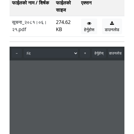
फाईलको नाम / शिर्षक
फाईलको
एक्सन
साइज
सूचना_२०८१।०६।
274.62
२१.pdf
KB
हेर्नुहोस
डाउनलोड