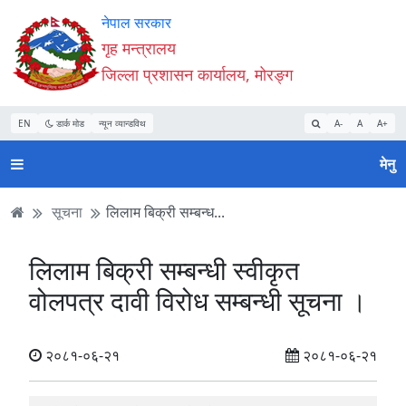
Accessibility
मुख्य
मुख्य
वेबसाइट
नेपाल सरकार
Mode
सामाग्री
नेभिगेसन
खोजमा
गृह मन्त्रालय
सुरु
पढ्नुहाेस्
पढ्नुहाेस्
जानुहोस्
जिल्ला प्रशासन कार्यालय, मोरङ्ग
गर्नुहोस्
EN
डार्क मोड
न्यून व्यान्डविथ
A-
A
A+
मेनु
सूचना
लिलाम बिक्री सम्बन्ध...
लिलाम बिक्री सम्बन्धी स्वीकृत
वोलपत्र दावी विरोध सम्बन्धी सूचना ।
२०८१-०६-२१
२०८१-०६-२१