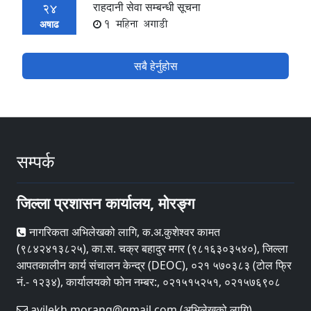
राहदानी सेवा सम्बन्धी सूचना
24
1 महिना अगाडी
अषाढ
सबै हेर्नुहोस
सम्पर्क
जिल्ला प्रशासन कार्यालय, मोरङ्ग
नागरिकता अभिलेखको लागि, क.अ.कुशेश्वर कामत
(९८४२४१३८२५), का.स. चक्र बहादुर मगर (९८१६३०३५४०), जिल्ला
आपतकालीन कार्य संचालन केन्द्र (DEOC), ०२१ ५७०३८३ (टोल फ्रि
नं.- १२३४), कार्यालयको फोन नम्बर:, ०२१५१५२५१, ०२१५७६९०८
avilekh.morang@gmail.com (अभिलेखको लागि)