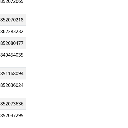
9852072665
9852070218
9862283232
9852080477
9849454035
9851168094
9852036024
9852073636
9852037295