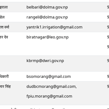
इराला
belbari@dolma.gov.np
ौडेल
rangeli@dolma.gov.np
श वर्मा
yantrik1.irrigation@gmail.com
ार देव
biratnagar@leo.gov.np
kbrmp@dwri.gov.np
धिकारी
bsomorang@gmail.com
मार सिंह
dudbcmorang@gmail.com,
fpiu.morang@gmail.com