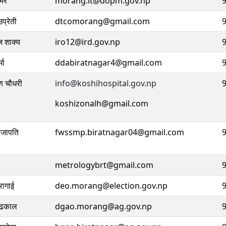
िरे
morang.it@dopm.gov.np
प्रेती
dtcomorang@gmail.com
ज शाक्य
iro12@ird.gov.np
मा
ddabiratnagar4@gmail.com
ण चौधरी
info@koshihospital.gov.np
koshizonalh@gmail.com
्रजापति
fwssmp.biratnagar04@gmail.com
metrologybrt@gmail.com
ुरागाई
deo.morang@election.gov.np
 ढकाल
dgao.morang@ag.gov.np