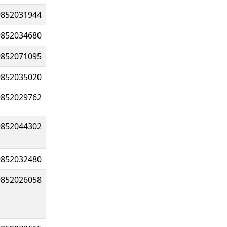
9852031944
9852034680
9852071095
9852035020
9852029762
9852044302
9852032480
9852026058