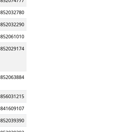
9852074777
9852032780
9852032290
9852061010
9852029174
9852063884
9856031215
9841609107
9852039390