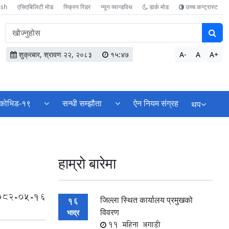
ish
एसिएबिलिटी मोड
स्क्रिन रिडर
न्यून व्यान्डविथ
डार्क मोड
उच्च कन्ट्रास्ट
वेबसाइटमा
सामग्री
खोज्नुहोस
शुक्रबार, श्रावण २२, २०८३
१५:४७
A-
A
A+
कोभिड-१९
सन्धी सम्झौता
ऐन नियम संग्रह
थप
हाम्राे बारेमा
082-05-16
जिल्ला स्थित कार्यालय प्रमुखको
16
विवरण
भाद्र
11 महिना अगाडी