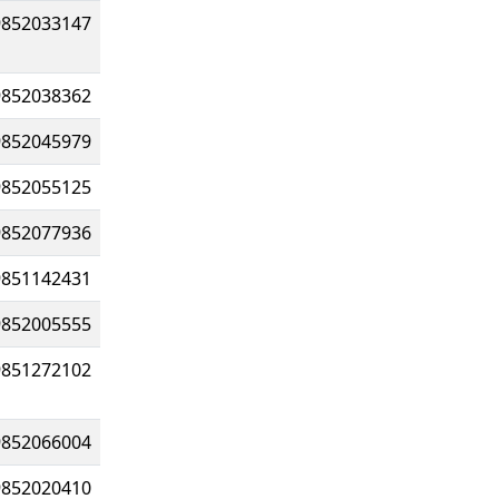
9852033147
9852038362
9852045979
9852055125
9852077936
9851142431
9852005555
9851272102
9852066004
9852020410