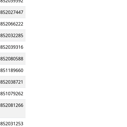
9852039392
9852027447
9852066222
9852032285
9852039316
9852080588
9851189660
9852038721
9851079262
9852081266
9852031253