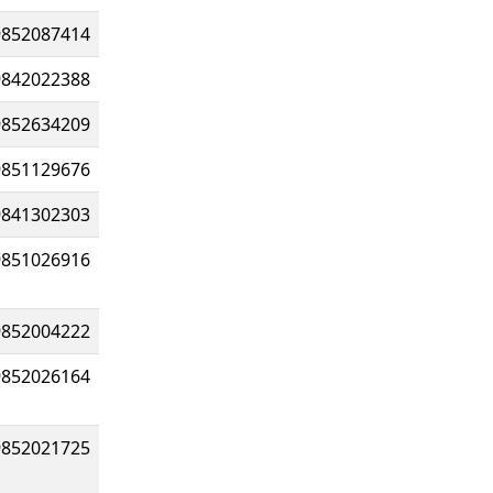
9852087414
9842022388
9852634209
9851129676
9841302303
9851026916
9852004222
9852026164
9852021725