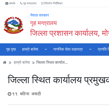
Accessibility
मुख्य
मुख्य
वेबसाइट
सम्पर्क
गृह मन्त्रालय
टेलिफोन निर्देशिका
Mode
सामाग्री
नेभिगेसन
खोजमा
सुरु
पढ्नुहाेस्
पढ्नुहाेस्
जानुहोस्
नेपाल सरकार
गर्नुहोस्
गृह मन्त्रालय
जिल्ला प्रशासन कार्यालय, मो
गृह पृष्ठ
हाम्राे बारेमा
नागरिक सेवा वडापत्र
प्रगति 
हाम्राे बारेमा
जिल्ला स्थित कार्याल...
जिल्ला स्थित कार्यालय प्रमु
11 महिना अगाडी