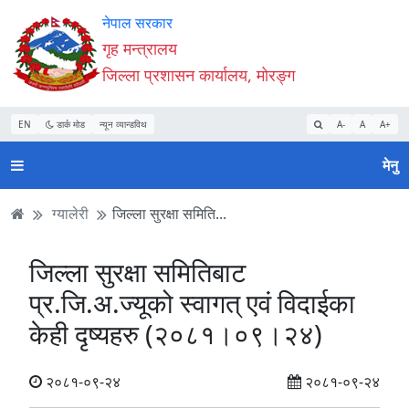
Accessibility
मुख्य
मुख्य
वेबसाइट
नेपाल सरकार
Mode
सामाग्री
नेभिगेसन
खोजमा
गृह मन्त्रालय
सुरु
पढ्नुहाेस्
पढ्नुहाेस्
जानुहोस्
जिल्ला प्रशासन कार्यालय, मोरङ्ग
गर्नुहोस्
EN
डार्क मोड
न्यून व्यान्डविथ
A-
A
A+
मेनु
ग्यालेरी
जिल्ला सुरक्षा समिति...
जिल्ला सुरक्षा समितिबाट
प्र.जि.अ.ज्यूको स्वागत् एवं विदाईका
केही दृष्यहरु (२०८१।०९।२४)
२०८१-०९-२४
२०८१-०९-२४