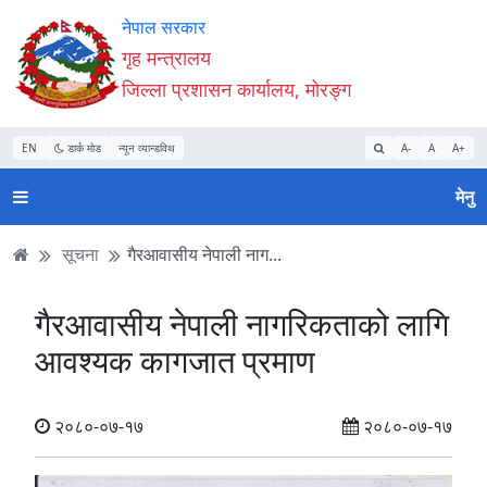
Accessibility
मुख्य
मुख्य
वेबसाइट
नेपाल सरकार
Mode
सामाग्री
नेभिगेसन
खोजमा
गृह मन्त्रालय
सुरु
पढ्नुहाेस्
पढ्नुहाेस्
जानुहोस्
जिल्ला प्रशासन कार्यालय, मोरङ्ग
गर्नुहोस्
EN
डार्क मोड
न्यून व्यान्डविथ
A-
A
A+
मेनु
सूचना
गैरआवासीय नेपाली नाग...
गैरआवासीय नेपाली नागरिकताको लागि
आवश्यक कागजात प्रमाण
२०८०-०७-१७
२०८०-०७-१७