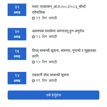
स्वत: प्रकाशन_आ.व.२०८२/०८३_चौथो
32
त्रैमासिक
अषाढ
21 दिन अगाडी
आवश्यक सतर्कता अपनाउनु हुन अनुरोध
30
23 दिन अगाडी
अषाढ
विपद् सम्बन्धी सूचना, समस्या, गुनासो र सुझावका
25
लागि
अषाढ
28 दिन अगाडी
राहदानी सेवा सम्बन्धी सूचना
24
29 दिन अगाडी
अषाढ
सबै हेर्नुहोस