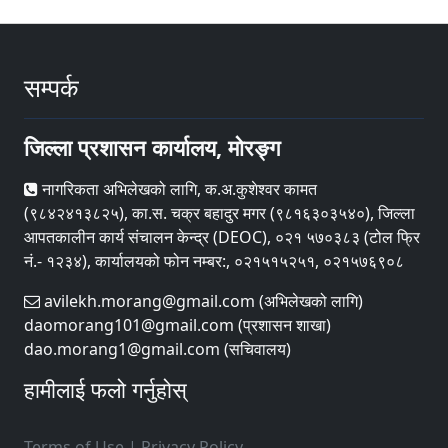
सम्पर्क
जिल्ला प्रशासन कार्यालय, मोरङ्ग
नागरिकता अभिलेखको लागि, क.अ.कुशेश्वर कामत
(९८४२४१३८२५), का.स. चक्र बहादुर मगर (९८१६३०३५४०), जिल्ला
आपतकालीन कार्य संचालन केन्द्र (DEOC), ०२१ ५७०३८३ (टोल फ्रि
नं.- १२३४), कार्यालयको फोन नम्बर:, ०२१५१५२५१, ०२१५७६९०८
avilekh.morang@gmail.com (अभिलेखको लागि)
daomorang101@gmail.com (प्रशासन शाखा)
dao.morang1@gmail.com (सचिवालय)
हामीलाई फलो गर्नुहोस्
Terms of Use
|
Privacy Policy