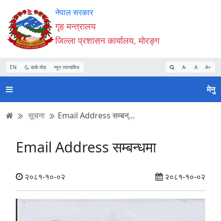
Accessibility
मुख्य
मुख्य
वेबसाइट
नेपाल सरकार
Mode
सामाग्री
नेभिगेसन
खोजमा
गृह मन्त्रालय
सुरु
पढ्नुहाेस्
पढ्नुहाेस्
जानुहोस्
जिल्ला प्रशासन कार्यालय, मोरङ्ग
गर्नुहोस्
EN
डार्क मोड
न्यून व्यान्डविथ
A-
A
A+
मेनु
सूचना
Email Address सम्बन्...
Email Address सम्बन्धमा
२०८१-१०-०२
२०८१-१०-०२