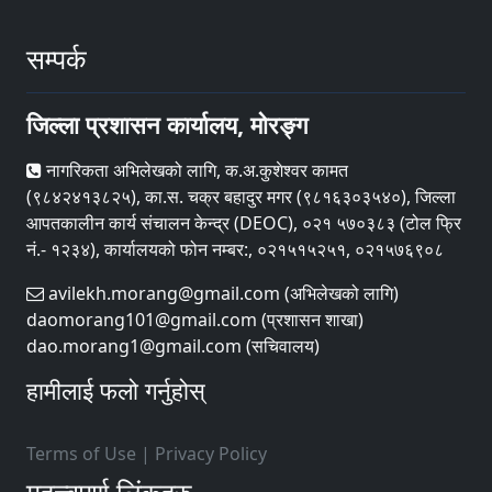
सम्पर्क
जिल्ला प्रशासन कार्यालय, मोरङ्ग
नागरिकता अभिलेखको लागि, क.अ.कुशेश्वर कामत
(९८४२४१३८२५), का.स. चक्र बहादुर मगर (९८१६३०३५४०), जिल्ला
आपतकालीन कार्य संचालन केन्द्र (DEOC), ०२१ ५७०३८३ (टोल फ्रि
नं.- १२३४), कार्यालयको फोन नम्बर:, ०२१५१५२५१, ०२१५७६९०८
avilekh.morang@gmail.com (अभिलेखको लागि)
daomorang101@gmail.com (प्रशासन शाखा)
dao.morang1@gmail.com (सचिवालय)
हामीलाई फलो गर्नुहोस्
Terms of Use
|
Privacy Policy
महत्त्वपूर्ण लिंकहरु