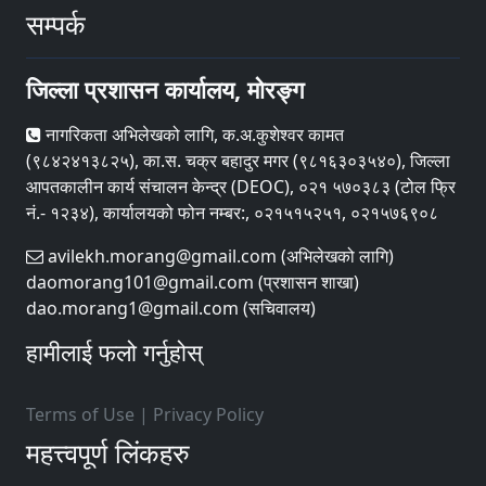
सम्पर्क
जिल्ला प्रशासन कार्यालय, मोरङ्ग
नागरिकता अभिलेखको लागि, क.अ.कुशेश्वर कामत
(९८४२४१३८२५), का.स. चक्र बहादुर मगर (९८१६३०३५४०), जिल्ला
आपतकालीन कार्य संचालन केन्द्र (DEOC), ०२१ ५७०३८३ (टोल फ्रि
नं.- १२३४), कार्यालयको फोन नम्बर:, ०२१५१५२५१, ०२१५७६९०८
avilekh.morang@gmail.com (अभिलेखको लागि)
daomorang101@gmail.com (प्रशासन शाखा)
dao.morang1@gmail.com (सचिवालय)
हामीलाई फलो गर्नुहोस्
Terms of Use
|
Privacy Policy
महत्त्वपूर्ण लिंकहरु