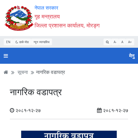
Accessibility
मुख्य
मुख्य
वेबसाइट
नेपाल सरकार
Mode
सामाग्री
नेभिगेसन
खोजमा
गृह मन्त्रालय
सुरु
पढ्नुहाेस्
पढ्नुहाेस्
जानुहोस्
जिल्ला प्रशासन कार्यालय, मोरङ्ग
गर्नुहोस्
EN
डार्क मोड
न्यून व्यान्डविथ
A-
A
A+
मेनु
सूचना
नागरिक वडापत्र
नागरिक वडापत्र
२०८१-१२-२७
२०८१-१२-२७