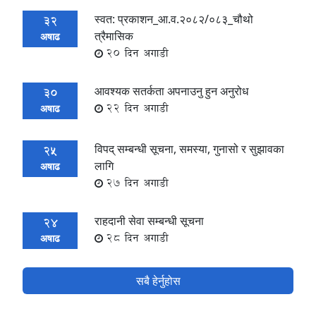
स्वत: प्रकाशन_आ.व.२०८२/०८३_चौथो
32
त्रैमासिक
अषाढ
20 दिन अगाडी
आवश्यक सतर्कता अपनाउनु हुन अनुरोध
30
22 दिन अगाडी
अषाढ
विपद् सम्बन्धी सूचना, समस्या, गुनासो र सुझावका
25
लागि
अषाढ
27 दिन अगाडी
राहदानी सेवा सम्बन्धी सूचना
24
28 दिन अगाडी
अषाढ
सबै हेर्नुहोस