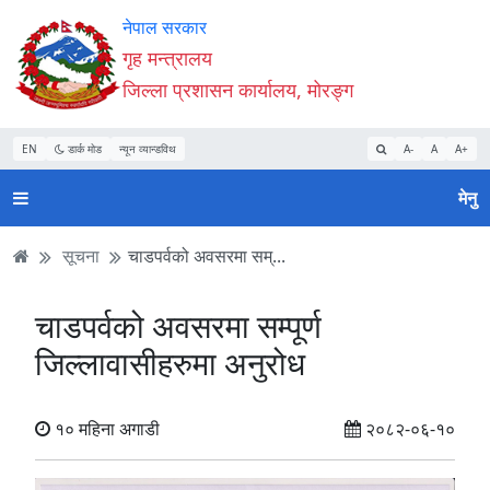
Accessibility
मुख्य
मुख्य
वेबसाइट
नेपाल सरकार
Mode
सामाग्री
नेभिगेसन
खोजमा
गृह मन्त्रालय
सुरु
पढ्नुहाेस्
पढ्नुहाेस्
जानुहोस्
जिल्ला प्रशासन कार्यालय, मोरङ्ग
गर्नुहोस्
EN
डार्क मोड
न्यून व्यान्डविथ
A-
A
A+
मेनु
सूचना
चाडपर्वको अवसरमा सम्...
चाडपर्वको अवसरमा सम्पूर्ण
जिल्लावासीहरुमा अनुरोध
१० महिना अगाडी
२०८२-०६-१०