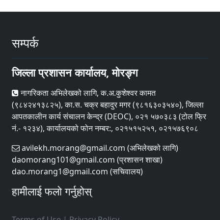
सम्पर्क
जिल्ला प्रशासन कार्यालय, मोरङ्ग
नागरिकता अभिलेखको लागि, क.अ.कुशेश्वर कामत
(९८४२४१३८२५), का.स. चक्र बहादुर मगर (९८१६३०३५४०), जिल्ला
आपतकालीन कार्य संचालन केन्द्र (DEOC), ०२१ ५७०३८३ (टोल फ्रि
नं.- १२३४), कार्यालयको फोन नम्बर:, ०२१५१५२५१, ०२१५७६९०८
avilekh.morang@gmail.com (अभिलेखको लागि)
daomorang101@gmail.com (प्रशासन शाखा)
dao.morang1@gmail.com (सचिवालय)
हामीलाई फलो गर्नुहोस्
Terms of Use
|
Privacy Policy