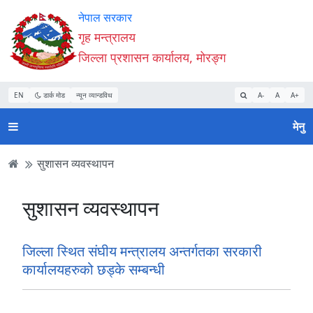
Accessibility
मुख्य
मुख्य
वेबसाइट
नेपाल सरकार
Mode
सामाग्री
नेभिगेसन
खोजमा
गृह मन्त्रालय
सुरु
पढ्नुहाेस्
पढ्नुहाेस्
जानुहोस्
जिल्ला प्रशासन कार्यालय, मोरङ्ग
गर्नुहोस्
EN
डार्क मोड
न्यून व्यान्डविथ
A-
A
A+
मेनु
सुशासन व्यवस्थापन
सुशासन व्यवस्थापन
जिल्ला स्थित संघीय मन्त्रालय अन्तर्गतका सरकारी
कार्यालयहरुको छड्के सम्बन्धी