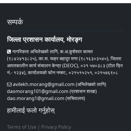
सम्पर्क
जिल्ला प्रशासन कार्यालय, मोरङ्ग
नागरिकता अभिलेखको लागि, क.अ.कुशेश्वर कामत
(९८४२४१३८२५), का.स. चक्र बहादुर मगर (९८१६३०३५४०), जिल्ला
आपतकालीन कार्य संचालन केन्द्र (DEOC), ०२१ ५७०३८३ (टोल फ्रि
नं.- १२३४), कार्यालयको फोन नम्बर:, ०२१५१५२५१, ०२१५७६९०८
avilekh.morang@gmail.com (अभिलेखको लागि)
daomorang101@gmail.com (प्रशासन शाखा)
dao.morang1@gmail.com (सचिवालय)
हामीलाई फलो गर्नुहोस्
Terms of Use
|
Privacy Policy