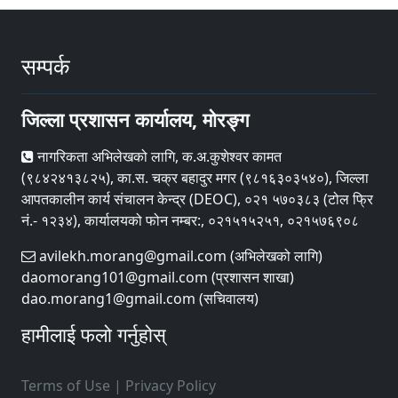
सम्पर्क
जिल्ला प्रशासन कार्यालय, मोरङ्ग
नागरिकता अभिलेखको लागि, क.अ.कुशेश्वर कामत
(९८४२४१३८२५), का.स. चक्र बहादुर मगर (९८१६३०३५४०), जिल्ला
आपतकालीन कार्य संचालन केन्द्र (DEOC), ०२१ ५७०३८३ (टोल फ्रि
नं.- १२३४), कार्यालयको फोन नम्बर:, ०२१५१५२५१, ०२१५७६९०८
avilekh.morang@gmail.com (अभिलेखको लागि)
daomorang101@gmail.com (प्रशासन शाखा)
dao.morang1@gmail.com (सचिवालय)
हामीलाई फलो गर्नुहोस्
Terms of Use
|
Privacy Policy