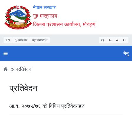
Accessibility
मुख्य
मुख्य
वेबसाइट
नेपाल सरकार
Mode
सामाग्री
नेभिगेसन
खोजमा
गृह मन्त्रालय
सुरु
पढ्नुहाेस्
पढ्नुहाेस्
जानुहोस्
जिल्ला प्रशासन कार्यालय, मोरङ्ग
गर्नुहोस्
EN
डार्क मोड
न्यून व्यान्डविथ
A-
A
A+
मेनु
प्रतिवेदन
प्रतिवेदन
आ‍.व. २०७५/७६ काे विविध प्रतिवेदनहरु