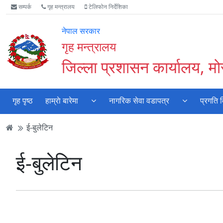
Accessibility
मुख्य
मुख्य
वेबसाइट
सम्पर्क
गृह मन्त्रालय
टेलिफोन निर्देशिका
Mode
सामाग्री
नेभिगेसन
खोजमा
सुरु
पढ्नुहाेस्
पढ्नुहाेस्
जानुहोस्
नेपाल सरकार
गर्नुहोस्
गृह मन्त्रालय
जिल्ला प्रशासन कार्यालय, मो
गृह पृष्ठ
हाम्राे बारेमा
नागरिक सेवा वडापत्र
प्रगति 
ई-बुलेटिन
ई-बुलेटिन