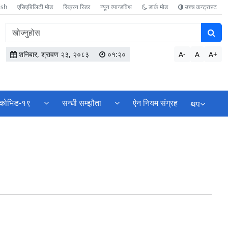
ish
एसिएबिलिटी मोड
स्क्रिन रिडर
न्यून व्यान्डविथ
डार्क मोड
उच्च कन्ट्रास्ट
वेबसाइटमा
सामग्री
खोज्नुहोस
शनिबार, श्रावण २३, २०८३
०१:२०
A-
A
A+
कोभिड-१९
सन्धी सम्झौता
ऐन नियम संग्रह
थप