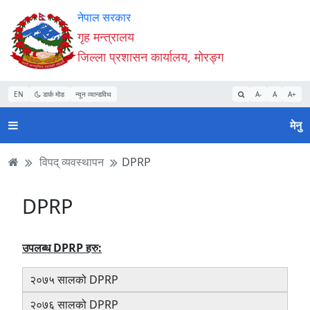
Accessibility
मुख्य
मुख्य
वेबसाइट
नेपाल सरकार
Mode
सामाग्री
नेभिगेसन
खोजमा
गृह मन्त्रालय
सुरु
पढ्नुहाेस्
पढ्नुहाेस्
जानुहोस्
जिल्ला प्रशासन कार्यालय, मोरङ्ग
गर्नुहोस्
EN
डार्क मोड
न्यून व्यान्डविथ
A-
A
A+
मेनु
विपद् व्यवस्थापन
DPRP
DPRP
उपलब्ध DPRP हरु:
२०७५ सालको DPRP
२०७६ सालको DPRP