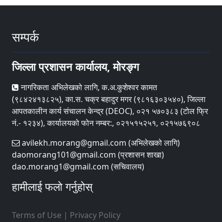
सम्पर्क
जिल्ला प्रशासन कार्यालय, मोरङ्ग
नागरिकता अभिलेखको लागि, क.अ.कुशेश्वर कामत
(९८४२४१३८२५), का.स. चक्र बहादुर मगर (९८१६३०३५४०), जिल्ला
आपतकालीन कार्य संचालन केन्द्र (DEOC), ०२१ ५७०३८३ (टोल फ्रि
नं.- १२३४), कार्यालयको फोन नम्बर:, ०२१५१५२५१, ०२१५७६९०८
avilekh.morang@gmail.com (अभिलेखको लागि)
daomorang101@gmail.com (प्रशासन शाखा)
dao.morang1@gmail.com (सचिवालय)
हामीलाई फलो गर्नुहोस्
Terms of Use
|
Privacy Policy