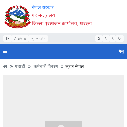
Accessibility
मुख्य
मुख्य
वेबसाइट
नेपाल सरकार
Mode
सामाग्री
नेभिगेसन
खोजमा
गृह मन्त्रालय
सुरु
पढ्नुहाेस्
पढ्नुहाेस्
जानुहोस्
जिल्ला प्रशासन कार्यालय, मोरङ्ग
गर्नुहोस्
EN
डार्क मोड
न्यून व्यान्डविथ
A-
A
A+
मेनु
पछाडी
कर्मचारी विवरण
सुरज नेपाल