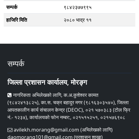
सम्पर्क
९८४२३७७९९५
हाजिरि मिति
२०८० भाद्र ११
सम्पर्क
जिल्ला प्रशासन कार्यालय, मोरङ्ग
नागरिकता अभिलेखको लागि, क.अ.कुशेश्वर कामत
(९८४२४१३८२५), का.स. चक्र बहादुर मगर (९८१६३०३५४०), जिल्ला
आपतकालीन कार्य संचालन केन्द्र (DEOC), ०२१ ५७०३८३ (टोल फ्रि
नं.- १२३४), कार्यालयको फोन नम्बर:, ०२१५१५२५१, ०२१५७६९०८
avilekh.morang@gmail.com (अभिलेखको लागि)
daomorang101@gmail.com (प्रशासन शाखा)