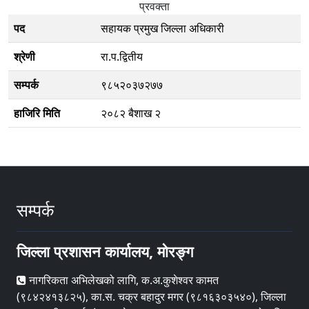
प्रवक्ता
पद
सहायक प्रमुख जिल्ला अधिकारी
श्रेणी
रा.प.द्वितीय
सम्पर्क
९८५२०३७२७७
हाजिरि मिति
२०८२ बैशाख २
सम्पर्क
जिल्ला प्रशासन कार्यालय, मोरङ्ग
नागरिकता अभिलेखको लागि, क.अ.कुशेश्वर कामत
(९८४२४१३८२५), का.स. चक्र बहादुर मगर (९८१६३०३५४०), जिल्ला