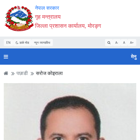
Accessibility
मुख्य
मुख्य
वेबसाइट
नेपाल सरकार
Mode
सामाग्री
नेभिगेसन
खोजमा
गृह मन्त्रालय
सुरु
पढ्नुहाेस्
पढ्नुहाेस्
जानुहोस्
जिल्ला प्रशासन कार्यालय, मोरङ्ग
गर्नुहोस्
EN
डार्क मोड
न्यून व्यान्डविथ
A-
A
A+
मेनु
पछाडी
सरोज कोइराला