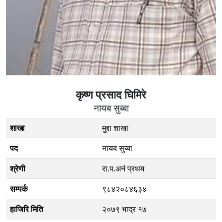
कृष्ण प्रसाद घिमिरे
नायब सुब्बा
शाखा
मुद्दा शाखा
पद
नायब सुब्बा
श्रेणी
रा.प.अनं प्रथम
सम्पर्क
९८४२०८४६३४
हाजिरि मिति
२०७९ भाद्र १७