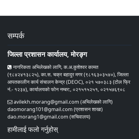
सम्पर्क
जिल्ला प्रशासन कार्यालय, मोरङ्ग
नागरिकता अभिलेखको लागि, क.अ.कुशेश्वर कामत
(९८४२४१३८२५), का.स. चक्र बहादुर मगर (९८१६३०३५४०), जिल्ला
आपतकालीन कार्य संचालन केन्द्र (DEOC), ०२१ ५७०३८३ (टोल फ्रि
नं.- १२३४), कार्यालयको फोन नम्बर:, ०२१५१५२५१, ०२१५७६९०८
avilekh.morang@gmail.com (अभिलेखको लागि)
daomorang101@gmail.com (प्रशासन शाखा)
dao.morang1@gmail.com (सचिवालय)
हामीलाई फलो गर्नुहोस्