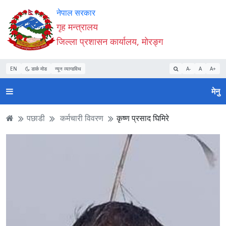
Accessibility
मुख्य
मुख्य
वेबसाइट
नेपाल सरकार
Mode
सामाग्री
नेभिगेसन
खोजमा
गृह मन्त्रालय
सुरु
पढ्नुहाेस्
पढ्नुहाेस्
जानुहोस्
जिल्ला प्रशासन कार्यालय, मोरङ्ग
गर्नुहोस्
EN
डार्क मोड
न्यून व्यान्डविथ
A-
A
A+
मेनु
पछाडी
कर्मचारी विवरण
कृष्ण प्रसाद घिमिरे