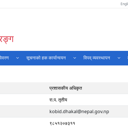
Engl
रङ्ग
विवरण
सूचनाको हक कार्यान्वयन
विपद् व्यवस्थापन
प्रशासकीय अधिकृत
रा.प. तृतीय
kobid.dhakal@nepal.gov.np
९८५१२०७३११