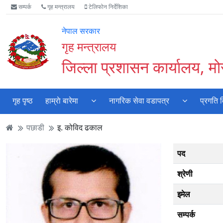
Accessibility
मुख्य
मुख्य
वेबसाइट
सम्पर्क
गृह मन्त्रालय
टेलिफोन निर्देशिका
Mode
सामाग्री
नेभिगेसन
खोजमा
सुरु
पढ्नुहाेस्
पढ्नुहाेस्
जानुहोस्
नेपाल सरकार
गर्नुहोस्
गृह मन्त्रालय
जिल्ला प्रशासन कार्यालय, मो
गृह पृष्ठ
हाम्राे बारेमा
नागरिक सेवा वडापत्र
प्रगति 
पछाडी
इ. कोविद ढकाल
पद
श्रेणी
इमेल
सम्पर्क