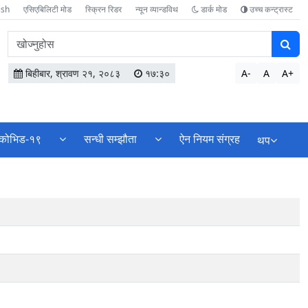
ish
एसिएबिलिटी मोड
स्क्रिन रिडर
न्यून व्यान्डविथ
डार्क मोड
उच्च कन्ट्रास्ट
वेबसाइटमा
सामग्री
खोज्नुहोस
बिहीबार, श्रावण २१, २०८३
१७:३०
A-
A
A+
कोभिड-१९
सन्धी सम्झौता
ऐन नियम संग्रह
थप