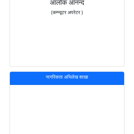
आलोक आनन्द
(कम्प्यूटर अपरेटर )
नागरिकता अभिलेख शाखा