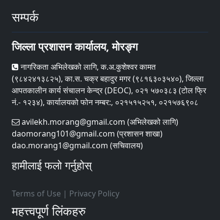
सम्पर्क
जिल्ला प्रशासन कार्यालय, मोरङ्ग
नागरिकता अभिलेखको लागि, क.अ.कुशेश्वर कामत
(९८४२४१३८२५), का.स. चक्र बहादुर मगर (९८१६३०३५४०), जिल्ला
आपतकालीन कार्य संचालन केन्द्र (DEOC), ०२१ ५७०३८३ (टोल फ्रि
नं.- १२३४), कार्यालयको फोन नम्बर:, ०२१५१५२५१, ०२१५७६९०८
avilekh.morang@gmail.com (अभिलेखको लागि)
daomorang101@gmail.com (प्रशासन शाखा)
dao.morang1@gmail.com (सचिवालय)
हामीलाई फलो गर्नुहोस्
Terms of Use
|
Privacy Policy
महत्त्वपूर्ण लिंकहरु