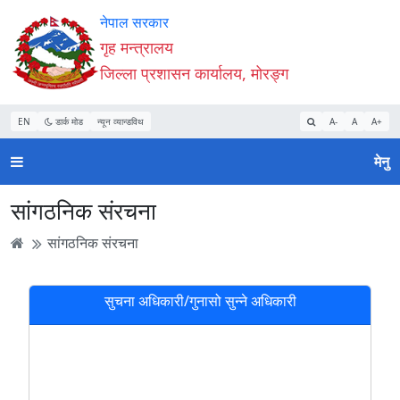
Accessibility
मुख्य
मुख्य
वेबसाइट
नेपाल सरकार
Mode
सामाग्री
नेभिगेसन
खोजमा
गृह मन्त्रालय
सुरु
पढ्नुहाेस्
पढ्नुहाेस्
जानुहोस्
जिल्ला प्रशासन कार्यालय, मोरङ्ग
गर्नुहोस्
EN
डार्क मोड
न्यून व्यान्डविथ
A-
A
A+
मेनु
सांगठनिक संरचना
सांगठनिक संरचना
सुचना अधिकारी/गुनासो सुन्ने अधिकारी