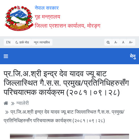
Accessibility
मुख्य
मुख्य
वेबसाइट
नेपाल सरकार
Mode
सामाग्री
नेभिगेसन
खोजमा
गृह मन्त्रालय
सुरु
पढ्नुहाेस्
पढ्नुहाेस्
जानुहोस्
जिल्ला प्रशासन कार्यालय, मोरङ्ग
गर्नुहोस्
EN
डार्क मोड
न्यून व्यान्डविथ
A-
A
A+
मेनु
प्र.जि.अ.श्री इन्द्र देव यादव ज्यू बाट
जिल्लास्थित गै.स.स. प्रमुख/प्रतिनिधिहरुसँग
परिचयात्मक कार्यक्रम (२०८१।०९।२८)
ग्यालेरी
प्र.जि.अ.श्री इन्द्र देव यादव ज्यू बाट जिल्लास्थित गै.स.स. प्रमुख/
प्रतिनिधिहरुसँग परिचयात्मक कार्यक्रम (२०८१।०९।२८)