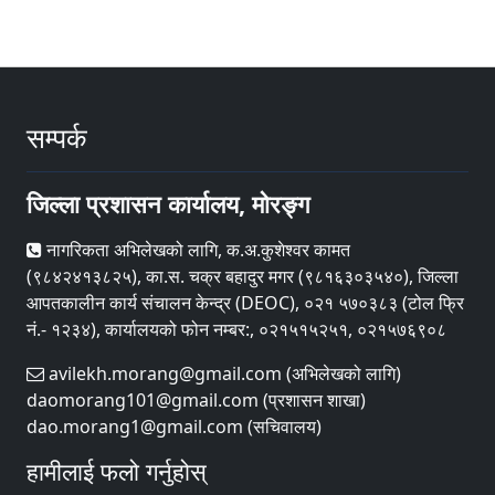
सम्पर्क
जिल्ला प्रशासन कार्यालय, मोरङ्ग
नागरिकता अभिलेखको लागि, क.अ.कुशेश्वर कामत
(९८४२४१३८२५), का.स. चक्र बहादुर मगर (९८१६३०३५४०), जिल्ला
आपतकालीन कार्य संचालन केन्द्र (DEOC), ०२१ ५७०३८३ (टोल फ्रि
नं.- १२३४), कार्यालयको फोन नम्बर:, ०२१५१५२५१, ०२१५७६९०८
avilekh.morang@gmail.com (अभिलेखको लागि)
daomorang101@gmail.com (प्रशासन शाखा)
dao.morang1@gmail.com (सचिवालय)
हामीलाई फलो गर्नुहोस्