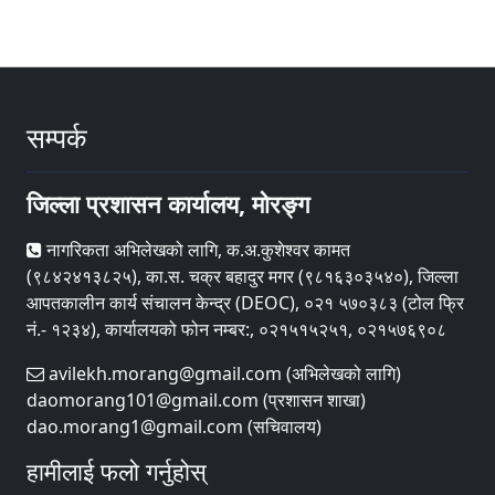
सम्पर्क
जिल्ला प्रशासन कार्यालय, मोरङ्ग
नागरिकता अभिलेखको लागि, क.अ.कुशेश्वर कामत
(९८४२४१३८२५), का.स. चक्र बहादुर मगर (९८१६३०३५४०), जिल्ला
आपतकालीन कार्य संचालन केन्द्र (DEOC), ०२१ ५७०३८३ (टोल फ्रि
नं.- १२३४), कार्यालयको फोन नम्बर:, ०२१५१५२५१, ०२१५७६९०८
avilekh.morang@gmail.com (अभिलेखको लागि)
daomorang101@gmail.com (प्रशासन शाखा)
dao.morang1@gmail.com (सचिवालय)
हामीलाई फलो गर्नुहोस्