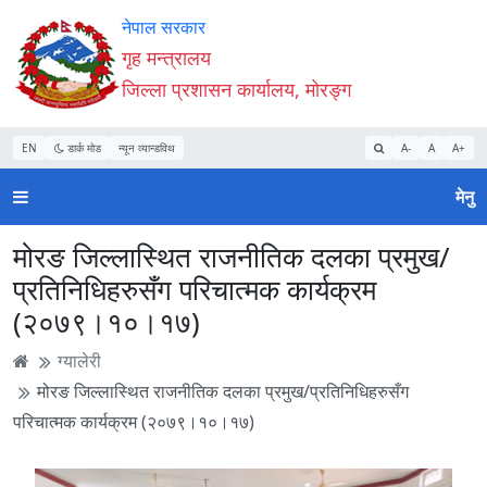
Accessibility
मुख्य
मुख्य
वेबसाइट
नेपाल सरकार
Mode
सामाग्री
नेभिगेसन
खोजमा
गृह मन्त्रालय
सुरु
पढ्नुहाेस्
पढ्नुहाेस्
जानुहोस्
जिल्ला प्रशासन कार्यालय, मोरङ्ग
गर्नुहोस्
EN
डार्क मोड
न्यून व्यान्डविथ
A-
A
A+
मेनु
मोरङ जिल्लास्थित राजनीतिक दलका प्रमुख/
प्रतिनिधिहरुसँग परिचात्मक कार्यक्रम
(२०७९।१०।१७)
ग्यालेरी
मोरङ जिल्लास्थित राजनीतिक दलका प्रमुख/प्रतिनिधिहरुसँग
परिचात्मक कार्यक्रम (२०७९।१०।१७)