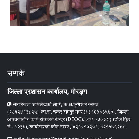
सम्पर्क
जिल्ला प्रशासन कार्यालय, मोरङ्ग
नागरिकता अभिलेखको लागि, क.अ.कुशेश्वर कामत
(९८४२४१३८२५), का.स. चक्र बहादुर मगर (९८१६३०३५४०), जिल्ला
आपतकालीन कार्य संचालन केन्द्र (DEOC), ०२१ ५७०३८३ (टोल फ्रि
नं.- १२३४), कार्यालयको फोन नम्बर:, ०२१५१५२५१, ०२१५७६९०८