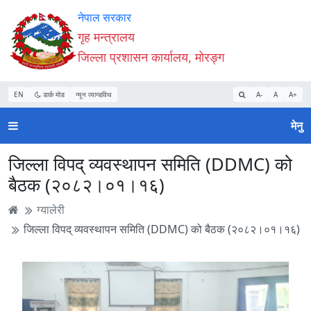
Accessibility
मुख्य
मुख्य
वेबसाइट
नेपाल सरकार
Mode
सामाग्री
नेभिगेसन
खोजमा
गृह मन्त्रालय
सुरु
पढ्नुहाेस्
पढ्नुहाेस्
जानुहोस्
जिल्ला प्रशासन कार्यालय, मोरङ्ग
गर्नुहोस्
EN
डार्क मोड
न्यून व्यान्डविथ
A-
A
A+
मेनु
जिल्ला विपद् व्यवस्थापन समिति (DDMC) को
बैठक (२०८२।०१।१६)
ग्यालेरी
जिल्ला विपद् व्यवस्थापन समिति (DDMC) को बैठक (२०८२।०१।१६)