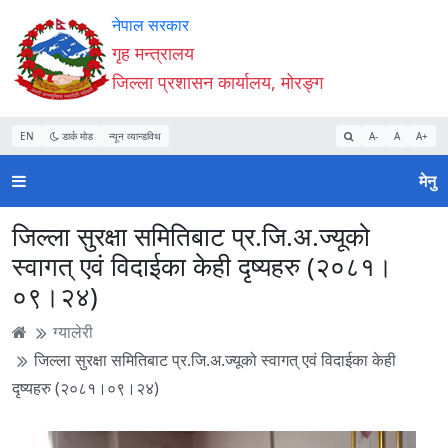
Accessibility
मुख्य
मुख्य
वेबसाइट
नेपाल सरकार
Mode
सामाग्री
नेभिगेसन
खोजमा
गृह मन्त्रालय
सुरु
पढ्नुहाेस्
पढ्नुहाेस्
जानुहोस्
जिल्ला प्रशासन कार्यालय, मोरङ्ग
गर्नुहोस्
EN
डार्क मोड
न्यून व्यान्डविथ
A-
A
A+
मेनु
जिल्ला सुरक्षा समितिबाट प्र.जि.अ.ज्यूको
स्वागत् एवं विदाईका केही दृष्यहरु (२०८१।
०९।२४)
ग्यालेरी
जिल्ला सुरक्षा समितिबाट प्र.जि.अ.ज्यूको स्वागत् एवं विदाईका केही
दृष्यहरु (२०८१।०९।२४)