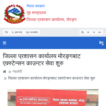
Accessibility
मुख्य
मुख्य
वेबसाइट
नेपाल सरकार
Mode
सामाग्री
नेभिगेसन
खोजमा
गृह मन्त्रालय
सुरु
पढ्नुहाेस्
पढ्नुहाेस्
जानुहोस्
जिल्ला प्रशासन कार्यालय, मोरङ्ग
गर्नुहोस्
EN
डार्क मोड
न्यून व्यान्डविथ
A-
A
A+
मेनु
जिल्ला प्रशासन कार्यालय मोरङ्गबाट
एक्स्टेन्सन काउन्टर सेवा शुरु
ग्यालेरी
जिल्ला प्रशासन कार्यालय मोरङ्गबाट एक्स्टेन्सन काउन्टर सेवा शुरु