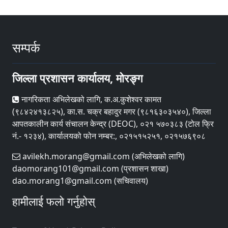
सम्पर्क
जिल्ला प्रशासन कार्यालय, मोरङ्ग
नागरिकता अभिलेखको लागि, क.अ.कुशेश्वर कामत
(९८४२४१३८२५), का.स. चक्र बहादुर मगर (९८१६३०३५४०), जिल्ला
आपतकालीन कार्य संचालन केन्द्र (DEOC), ०२१ ५७०३८३ (टोल फ्रि
नं.- १२३४), कार्यालयको फोन नम्बर:, ०२१५१५२५१, ०२१५७६९०८
avilekh.morang@gmail.com (अभिलेखको लागि)
daomorang101@gmail.com (प्रशासन शाखा)
dao.morang1@gmail.com (सचिवालय)
हामीलाई फलो गर्नुहोस्