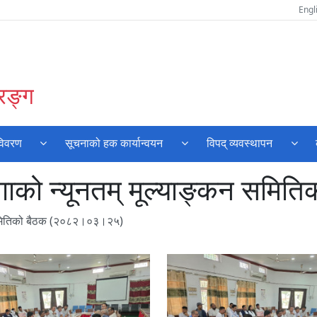
Engl
रङ्ग
विवरण
सूचनाको हक कार्यान्वयन
विपद् व्यवस्थापन
ाको न्यूनतम् मूल्याङ्कन समि
 समितिको बैठक (२०८२।०३।२५)