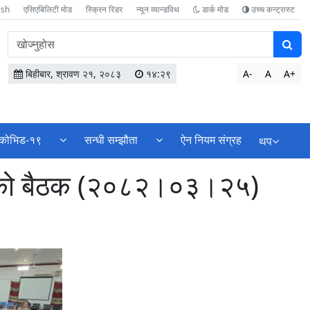
ish
एसिएबिलिटी मोड
स्क्रिन रिडर
न्यून व्यान्डविथ
डार्क मोड
उच्च कन्ट्रास्ट
वेबसाइटमा
सामग्री
खोज्नुहोस
बिहीबार, श्रावण २१, २०८३
१४:२९
A-
A
A+
कोभिड-१९
सन्धी सम्झौता
ऐन नियम संग्रह
थप
तिको बैठक (२०८२।०३।२५)