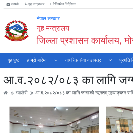
Accessibility
मुख्य
मुख्य
वेबसाइट
सम्पर्क
गृह मन्त्रालय
टेलिफोन निर्देशिका
Mode
सामाग्री
नेभिगेसन
खोजमा
सुरु
पढ्नुहाेस्
पढ्नुहाेस्
जानुहोस्
नेपाल सरकार
गर्नुहोस्
गृह मन्त्रालय
जिल्ला प्रशासन कार्यालय, मो
गृह पृष्ठ
हाम्राे बारेमा
नागरिक सेवा वडापत्र
प्रगति 
आ.व.२०८२/०८३ का लागि जग्ग
ग्यालेरी
आ.व.२०८२/०८३ का लागि जग्गाको न्यूनतम् मूल्याङ्कन