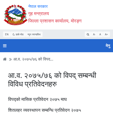
Accessibility
मुख्य
मुख्य
वेबसाइट
नेपाल सरकार
Mode
सामाग्री
नेभिगेसन
खोजमा
गृह मन्त्रालय
सुरु
पढ्नुहाेस्
पढ्नुहाेस्
जानुहोस्
जिल्ला प्रशासन कार्यालय, मोरङ्ग
गर्नुहोस्
EN
डार्क मोड
न्यून व्यान्डविथ
A-
A
A+
मेनु
आ.व. २०७५/७६ को विपद...
आ.व. २०७५/७६ को विपद् सम्बन्धी
विविध प्रतिवेदनहरु
विपद्को मासिक प्रतिवेदन २०७५ माघ
शितलहर व्यवस्थापन सम्बन्धि प्रतिवेदन २०७५