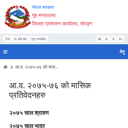
Accessibility
मुख्य
मुख्य
वेबसाइट
नेपाल सरकार
Mode
सामाग्री
नेभिगेसन
खोजमा
गृह मन्त्रालय
सुरु
पढ्नुहाेस्
पढ्नुहाेस्
जानुहोस्
जिल्ला प्रशासन कार्यालय, मोरङ्ग
गर्नुहोस्
EN
डार्क मोड
न्यून व्यान्डविथ
A-
A
A+
मेनु
आ‍.व. २०७५-७६ को मास...
आ‍.व. २०७५-७६ को मासिक
प्रतिवेदनहरु
२०७५ साल श्रावण
२०७५ साल भाद्र