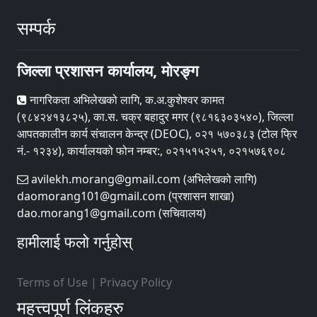
सम्पर्क
जिल्ला प्रशासन कार्यालय, मोरङ्ग
नागरिकता अभिलेखको लागि, क.अ.कुशेश्वर कामत
(९८४२४१३८२५), का.स. चक्र बहादुर मगर (९८१६३०३५४०), जिल्ला
आपतकालीन कार्य संचालन केन्द्र (DEOC), ०२१ ५७०३८३ (टोल फ्रि
नं.- १२३४), कार्यालयको फोन नम्बर:, ०२१५१५२५१, ०२१५७६९०८
avilekh.morang@gmail.com (अभिलेखको लागि)
daomorang101@gmail.com (प्रशासन शाखा)
dao.morang1@gmail.com (सचिवालय)
हामीलाई फलो गर्नुहोस्
Terms of Use
|
Privacy Policy
महत्त्वपूर्ण लिंकहरु