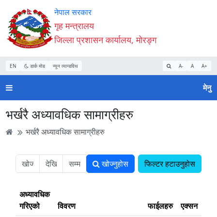
Accessibility
मुख्य
मुख्य
वेबसाइट
नेपाल सरकार
Mode
सामाग्री
नेभिगेसन
खोजमा
गृह मन्त्रालय
सुरु
पढ्नुहाेस्
पढ्नुहाेस्
जानुहोस्
जिल्ला प्रशासन कार्यालय, मोरङ्ग
गर्नुहोस्
EN
डार्क मोड
न्यून व्यान्डविथ
A-
A
A+
मेनु
भर्खरै अध्यावधिक सामाग्रीहरु
भर्खरै अध्यावधिक सामाग्रीहरु
खोज्नुहोस
फिल्टर हटाउनुहोस
अध्यावधिक
गरिएको
विवरण
फाईलहरु
एक्सन