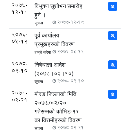
2077-
विभूषण सुशोभन समारोह
12-18
हुने ।
2077-12-18
सूचना
2076-
पूृर्व कार्यालय
05-12
प्रमुखहरुको विवरण
2076-05-12
हाम्राे बारेमा
2078-
निषेधाज्ञा आदेश
02-10
(२०७८।०२।१०)
2078-02-10
सूचना
2078-
मोरङ जिल्लाको मिति
02-21
२०७८/०२/२०
गतेसम्मको कोभिड-१९
का विरामीहरुको विवरण
2078-02-21
सूचना